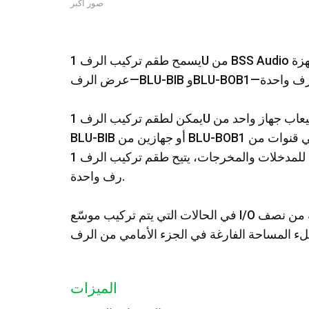
صور أكبر
يسمح طقم تركيب الرف 1U من BSS Audio بتركيب جهازين من أجهزة Soundweb London ذات نصف
يمكن لطقم تركيب الرف 1U استيعاب جهاز واحد من BLU-BIB أو جهاز واحد من BLU-BOB1 أو جهازين من
BLU-BIB أو جهازين من BLU-BOB1 أو جهاز واحد من كل نوع. حيث يوفر كل جهاز ثماني قنوات من
التوسيع التناظري للمدخلات والمخرجات، يتيح طقم تركيب الرف 1U كثافة I/O أعلى (16 قناة) في مساحة
رف واحدة.
في الحالات التي يتم تركيب موسّع I/O واحد فقط، يمكن استخدام لوحة الملء الفارغة المرفقة من نصف
الميزات