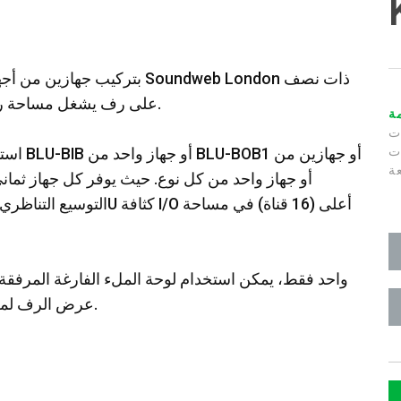
عرض الرف—BLU-BIB وBLU-BOB1—على رف يشغل مساحة رف واحدة.
ة
ت
ات
عة
عرض الرف لملء المساحة الفارغة في الجزء الأمامي من الرف.