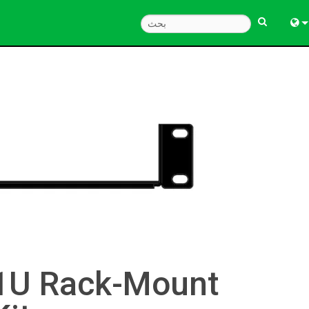
Engl
中
Fra
Deu
Esp
한
Ital
Pols
1U Rack-Mount
Dan
Ελλ