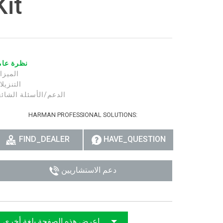
Kit
רית
हिन्दी
Bah
نظرة عام
الميزا
ខ្មែរ
التنزيل
الدعم/الأسئلة الشائ
Ned
HARMAN PROFESSIONAL SOLUTIONS:
بي
Por
FIND_DEALER
HAVE_QUESTION
Sve
دعم الاستشاريين
ภาษ
Tür
Tiến
اعرض هذه الصفحة بلغة أخرى