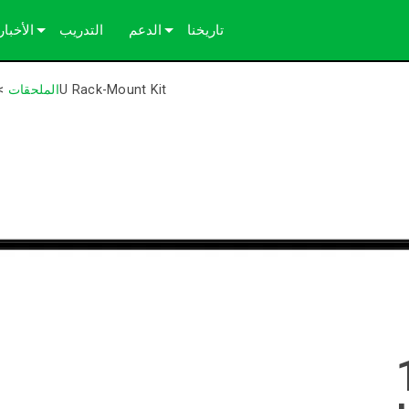
تاريخنا
الدعم
التدريب
الأخبار
اتصل بنا
دراسات الحالة
1U Rack-Mount Kit
الملحقات
>
مركز المساعدة على مدار الساعة
الصحافة
بوابة المستشارين
البرامج
التنزيلات
الضمان
تسجيل المنتج
الخدمة