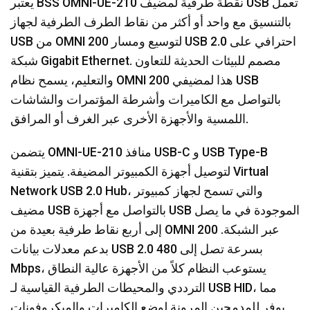
يعتبر BSS OMNI-UE-210 نقطة طرفية لمضيف USB تعمل
بالتنسيق مع واحد أو أكثر من نقاط الطرف الطرفية لجهاز
USB من OMNI 200 لتوسيع ومسار USB 2.0 احترافي على
شبكة Gigabit Ethernet. مصمم للبيئات الحديثة للتعاون
والتعليم، يسمح نظام OMNI 200 هذا لمضيفي USB
بالتواصل مع الكاميرات وأشرطة المؤتمرات والشاشات
اللمسية والأجهزة الأخرى عبر الغرف أو المرافق.
يتضمن OMNI-UE-210 منافذ USB-C و USB Type-B
لتوصيل أجهزة الكمبيوتر المضيفة. يتميز بتقنية Virtual
Network USB 2.0 Hub، والتي تسمح لجهاز كمبيوتر
مضيف USB بالتواصل مع أجهزة USB الموجودة في ما يصل
إلى أربع نقاط طرفية بعيدة من OMNI 200 عبر الشبكة.
بدعم معدلات بيانات USB 2.0 بسرعة تصل إلى 480
Mbps، يستوعب النظام كلاً من الأجهزة عالية النطاق
الترددي والمحيطات الطرفية القياسية لـ USB HID، مما
يوفر للمدمجين المرونة لوضع الكاميرات والميكروفونات