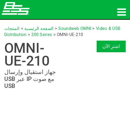
المنتجات
Video & USB
>
Soundweb OMNI
>
الصفحة الرئيسية
>
المنتجات
Distribution
>
200 Series
>
OMNI-UE-210
الصوت الشبكي
OMNI-
اشترِ الآن
أين تشتري
UE-210
الأخبار
جهاز استقبال وإرسال
USB عبر IP مع صوت
التدريب
USB
الدعم
تاريخنا