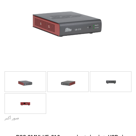
اللغة/المنطقة
صور أكبر