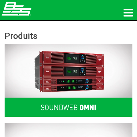
Produits
Produits
Audio en réseau
Où acheter
News
Formation
Support
Notre histoire