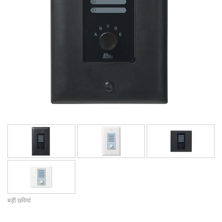
भाषा/क्षेत्र
बड़ी छवियां