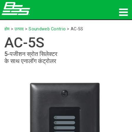
उत्पाद
होम
>
उत्पाद
>
Soundweb Contrio
>
AC-5S
AC-5S
नेटवर्क ऑडियो
5-पजीशन स्रोत सिलेक्टर
कहां खरीदें
के साथ एनालॉग कंट्रोलर
समाचार
प्रशिक्षण
सहायता
हमारा इतिहास