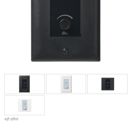
भाषा/क्षेत्र
बड़ी छवियां