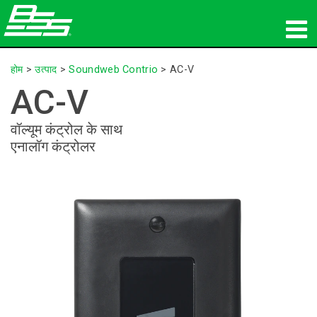
उत्पाद
होम
>
उत्पाद
>
Soundweb Contrio
>
AC-V
AC-V
नेटवर्क ऑडियो
वॉल्यूम कंट्रोल के साथ
कहां खरीदें
एनालॉग कंट्रोलर
समाचार
प्रशिक्षण
सहायता
हमारा इतिहास