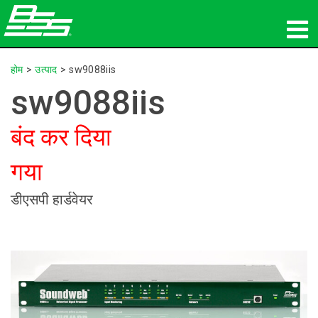
उत्पाद
होम
>
उत्पाद
>
sw9088iis
sw9088iis
नेटवर्क ऑडियो
बंद कर दिया
कहां खरीदें
गया
समाचार
डीएसपी हार्डवेयर
प्रशिक्षण
सहायता
हमारा इतिहास