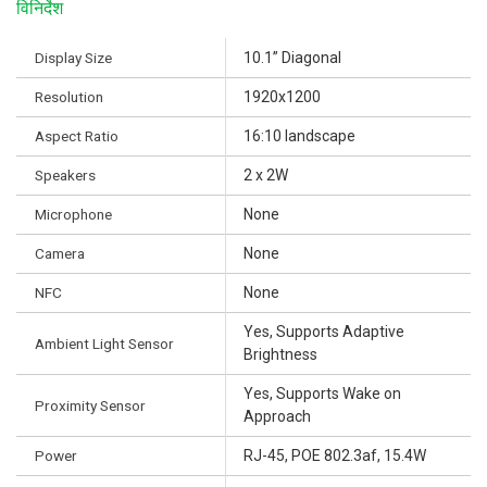
विनिर्देश
Display Size
10.1” Diagonal
Resolution
1920x1200
Aspect Ratio
16:10 landscape
Speakers
2 x 2W
Microphone
None
Camera
None
NFC
None
Yes, Supports Adaptive
Ambient Light Sensor
Brightness
Yes, Supports Wake on
Proximity Sensor
Approach
Power
RJ-45, POE 802.3af, 15.4W