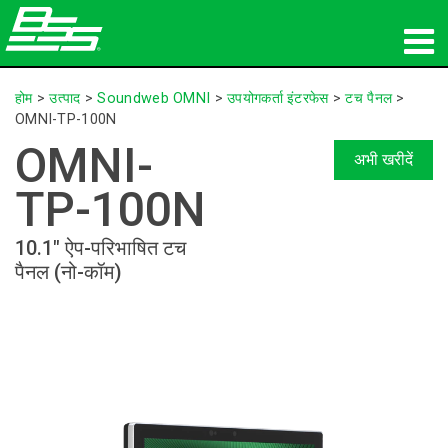
उत्पाद
होम
>
उत्पाद
>
Soundweb OMNI
>
उपयोगकर्ता इंटरफेस
>
टच पैनल
>
OMNI-TP-100N
नेटवर्क ऑडियो
OMNI-
अभी खरीदें
कहां खरीदें
TP-100N
समाचार
10.1" ऐप-परिभाषित टच
पैनल (नो-कॉम)
प्रशिक्षण
सहायता
हमारा इतिहास