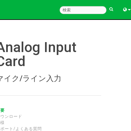
Engl
中
Analog Input
한
Card
日
マイク/ライン入力
概要
ダウンロード
仕様
サポート/よくある質問