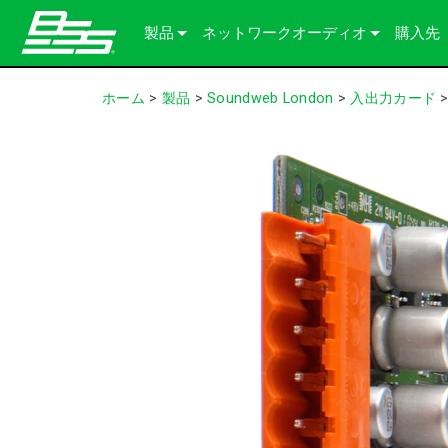
製品
ネットワークオーディオ
購入先
Soundweb OMNI
オーディオプロセッサー
当社のソリューションについて
ホーム
>
製品
>
Soundweb London
>
入出力カード
Soundweb London
オーディオI/O拡張機器
シャーシ
BLU link
Soundweb Contrio
Video & USB Distribution
固定I/Oデバイス
Dante
600 Series
アクセサリー製品
ユーザーインターフェース
Break-In / Break-Out Boxes
300 Series
タッチパネル
生産終了製品
設定・管理ソフトウェア
BLU link Amplifiers
200 Series
キーパッド
AVX Suite
コントローラー
アクセサリー
入出力カード