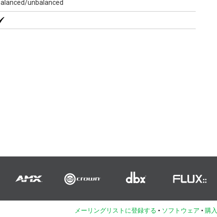
balanced/unbalanced
メーリングリストに登録する
•
ソフトウェア
•
購