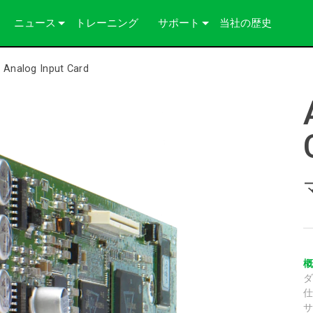
ニュース
トレーニング
サポート
当社の歴史
導入事例
お問い合わせ
>
Analog Input Card
プレス
いつでもヘルプセンター
コンサルタントポータル
ソフトウェア
ダウンロード
保証
製品登録
サービス