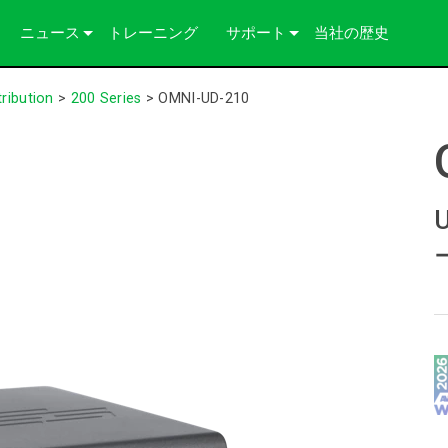
ニュース
トレーニング
サポート
当社の歴史
導入事例
お問い合わせ
ribution
>
200 Series
>
OMNI-UD-210
プレス
いつでもヘルプセンター
コンサルタントポータル
ソフトウェア
ダウンロード
保証
製品登録
サービス