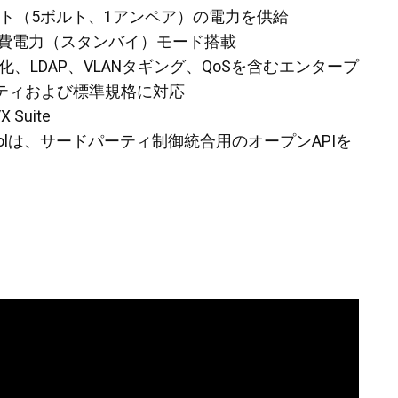
ット（5ボルト、1アンペア）の電力を供給
消費電力（スタンバイ）モード搭載
256暗号化、LDAP、VLANタギング、QoSを含むエンタープ
ティおよび標準規格に対応
Suite
ct Controlは、サードパーティ制御統合用のオープンAPIを