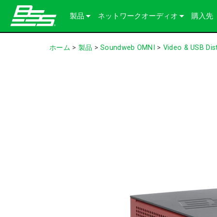
製品
ネットワークオーディオ
購入先
Soundweb OMNI
オーディオプロセッサー
当社のソリューションについて
ホーム
>
製品
>
Soundweb OMNI
>
Video & USB Dist
Soundweb London
オーディオI/O拡張機器
シャーシ
BLU link
Soundweb Contrio
Video & USB Distribution
固定I/Oデバイス
Dante
600 Series
アクセサリー製品
ユーザーインターフェース
Break-In / Break-Out Boxes
300 Series
タッチパネル
生産終了製品
設定・管理ソフトウェア
BLU link Amplifiers
200 Series
キーパッド
AVX Suite
コントローラー
アクセサリー
入出力カード