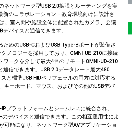
ネットワーク型USB 2.0拡張とルーティングを実
。最新のコラボレーション・教育環境向けに設計さ
ホストは、室内間や施設全体に配置されたカメラ、会議
SBデバイスと通信できます。
るためのUSB-CおよびUSB Type-Bポートが装備さ
0 Hubテクノロジーを採用しており、OMNI-UE-210に接続
ークを介して最大4台のリモートOMNI-UD-210
信できます。USB 2.0データレート最大480
スと標準USB HIDペリフェラルの両方に対応する
、キーボード、マウス、およびその他のUSBデバ
V-over-IPプラットフォームとシームレスに統合され、
コーダーのデバイスと通信できます。この相互運用性によ
合が可能になり、ネットワーク型AVアプリケーショ