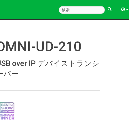
Engl
中
OMNI-UD-210
한
日
USB over IP デバイストランシ
ーバー