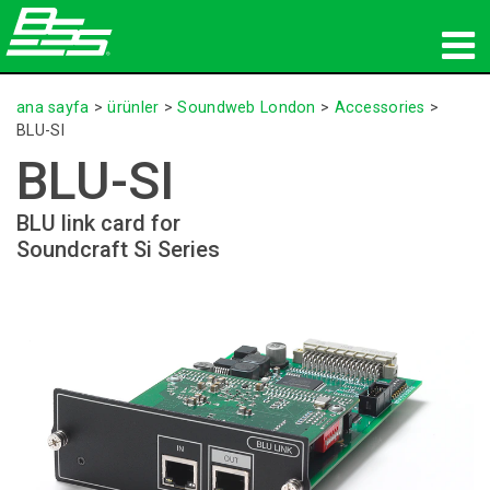
ürünler
ana sayfa
>
ürünler
>
Soundweb London
>
Accessories
>
BLU-SI
Ağ sesi
BLU-SI
nereden satın alınır
BLU link card for
Soundcraft Si Series
haberler
eğitim
destek
Tarihimiz