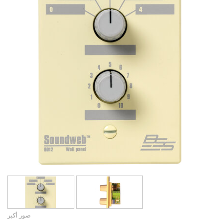
اللغة/المنطقة
صور أكبر