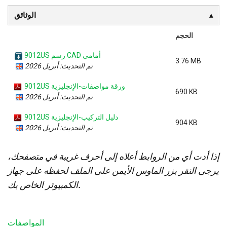
الوثائق
الحجم
9012US رسم CAD أمامي
3.76 MB
تم التحديث: أبريل 2026
9012US ورقة مواصفات-الإنجليزية
690 KB
تم التحديث: أبريل 2026
9012US دليل التركيب-الإنجليزية
904 KB
تم التحديث: أبريل 2026
إذا أدت أي من الروابط أعلاه إلى أحرف غريبة في متصفحك،
يرجى النقر بزر الماوس الأيمن على الملف لحفظه على جهاز
الكمبيوتر الخاص بك.
المواصفات