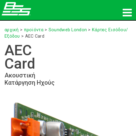
προϊόντα
αρχική
>
προϊόντα
>
Soundweb London
>
Κάρτες Εισόδου/
Εξόδου
>
AEC Card
Δικτυακός ήχος
AEC
πού να αγοράσετε
Card
ειδήσεις
Ακουστική
Κατάργηση Ηχούς
εκπαίδευση
υποστήριξη
Η ιστορία μας