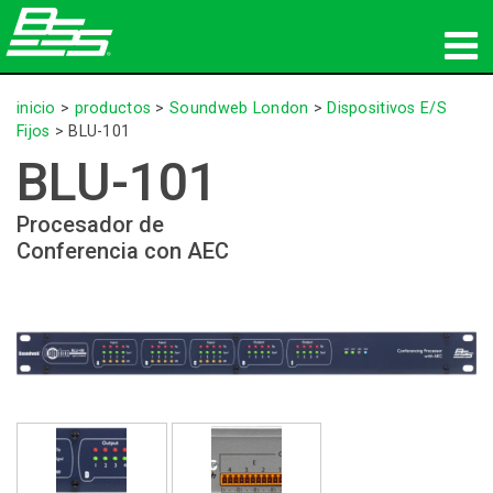
productos
inicio
>
productos
>
Soundweb London
>
Dispositivos E/S
Fijos
>
BLU-101
Audio en red
BLU-101
dónde comprar
Procesador de
Conferencia con AEC
noticias
capacitación
soporte
Nuestra historia