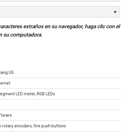
caracteres extraños en su navegador, haga clic con el
en su computadora.
Gang US
hernet
segment LED meter, RGB LEDs
ftware
 rotary encoders, five push buttons