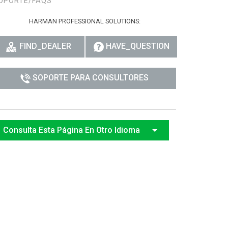
OPORTE/FAQS
רית
HARMAN PROFESSIONAL SOLUTIONS:
हिन्दी
FIND_DEALER
HAVE_QUESTION
Bah
SOPORTE PARA CONSULTORES
ខ្មែរ
Ned
ربي
Consulta Esta Página En Otro Idioma
Por
Sve
ภาษ
Tür
Tiến