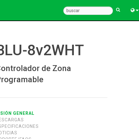
Engl
中
BLU-8v2WHT
Fra
Deu
ontrolador de Zona
Esp
rogramable
한
Ital
ISIÓN GENERAL
Pols
ESCARGAS
Dan
SPECIFICACIONES
OTICIAS
Ελλ