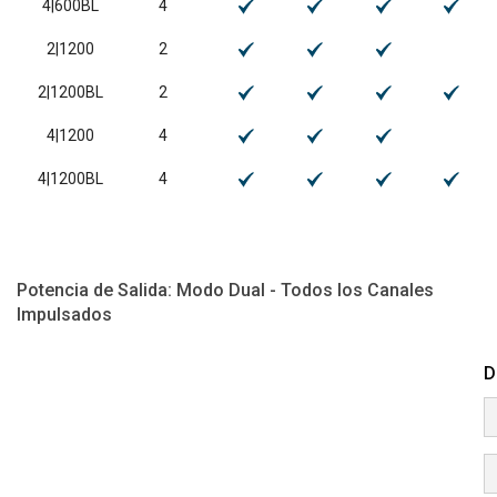
4|600BL
4
2|1200
2
2|1200BL
2
4|1200
4
4|1200BL
4
Potencia de Salida: Modo Dual - Todos los Canales
Impulsados
D