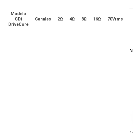
Modelo
CDi
Canales
2Ω
4Ω
8Ω
16Ω
70Vrms
DriveCore
N
1