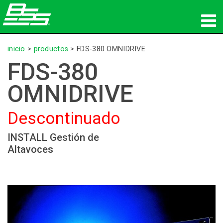
productos
inicio
>
productos
>
FDS-380 OMNIDRIVE
FDS-380
Audio en red
OMNIDRIVE
dónde comprar
Descontinuado
noticias
INSTALL Gestión de
capacitación
Altavoces
soporte
Nuestra historia