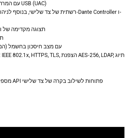
קלט ופלט אודיו Dante דו-ערוצי (2x2) עם המרה לאודיו USB (UAC)
תצוגה מקדימה של ו
תו
מופעל ב-PoE+ עם מצב חיסכון בח
א
HARMAN HControl ו-BSS Direct Control מספקות API פתוחות לשילוב בקרה של צד שלישי