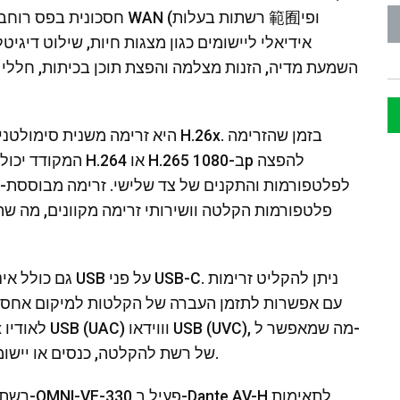
השמעת מדיה, הזנות מצלמה והפצת תוכן בכיתות, חללי פ
לפלטפורמות והתקנים של צד שלישי. זרימה מבוססת-סט
פלטפורמות הקלטה וושירותי זרימה מקוונים, מה שה
PC מארח לגשת ישירות לזרימות AV של רשת להקלטה, כנסים או יישומי שידור חי.