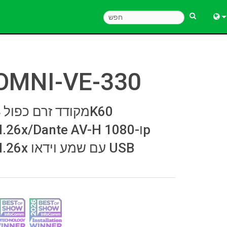
Engl
中
OMNI-VE-330
Fra
Deu
מק
Esp
H.26x/Dante AV-H ו-080p
한
H.26x עם שמע וידאו USB
Ital
Pols
Dan
Ελλ