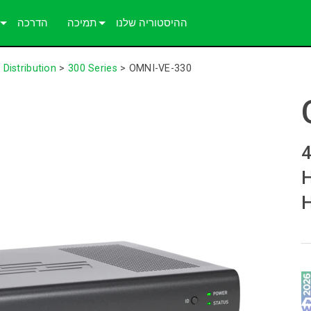
ההיסטוריה שלנו
תמיכה
הדרכה
צור קשר
מקר
Distribution
>
300 Series
>
OMNI-VE-330
מרכז עזרה 24/7
ע
פורטל היועצים
תוכנה
ודד זרם כפול 4K60
הורדות
1
אחריות
רישום מוצר
שירות