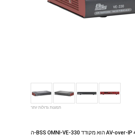
תמונות גדולות יותר
ה-BSS OMNI-VE-330 הוא מקודד AV-over-IP לזרימת וידאו 4K60 4:4:4 עם דחיסת H.264 או H.265,