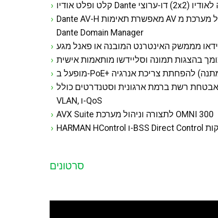
Dante AV-H מאפשרת תאימות AV רשתית של צד שלישי, בנוסף לניהול מערכת מ-Dante Controller ו-
Dante Domain Manager
ידאו מממשק האינטרנט המובנה או פאנל מגע
מך בהצגות תמונה וסליידשו מותאמות אישית
שמל (המתנה) להפחתת צריכת אנרגיה
בטחת רשת ברמת ארגונית וסטנדרטים כולל IEEE 802.1x, HTTPS, TLS, הצפנת AES-256, LDAP, תיוג
VLAN, ו-QoS
AVX Suite לתצורה וניהול מערכת OMNI 300
סרטונים