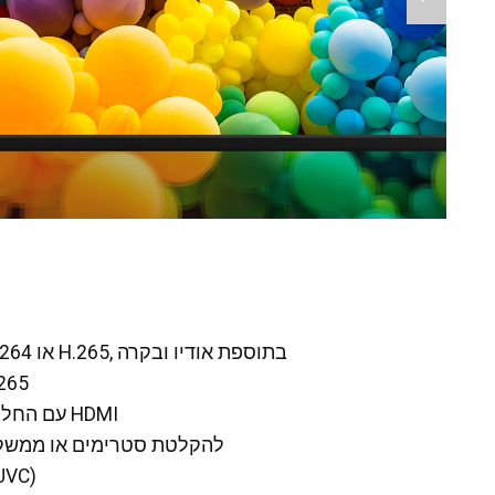
סטרימינג בעל ביצועים גבוהים 4K60 4:4:4 H.264 או H.265, בתוספת אודיו ובקרה
סטרימינג משני סטנדרטי 
שני כניסות HDMI עם החלפה אוטומטית ויציאת לולאה HDMI
וידאו וקול USB דרך USB-C להקלטת סטרימ
פענוח זרם H.26x ע