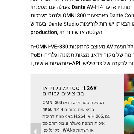
פעולה עם מפענחי Dante AV-H של צד שלישי לזרימת וידאו עד 4K60 4:2:0. מוטמעים יכולים להגדיר
ולנהל מערכות OMNI 300 באמצעות Dante Controller, Dante Domain Manager ו-Dante Director,
בעוד ש-Dante Studio מאפשר ניטור זרימות וידאו או הבאתן ישירות לזרימות conferencing,
production, הקלטה או שידור חי.
ה-OMNI-VE-330 מעוצב להתקנות AV מקצועיות מודרניות, עם תכונות אינטגרציה חיוניות כולל הנעת
PoE+ רחוקה, מצב המתנה בעל הספק נמוך, תצוגה מקדימה של מקור וידאו, מצגות תמונה וגלריה
סטרימינג וידאו H.26X
בביצועים גבוהים
OMNI 300 מספקת סטרימינג וידאו
4K60 4:4:4 בביצועים גבוהים
באמצעות דחיסת H.264 או H.265, עם
איכות תמונה מעולה וניצול רוחב פס
יעיל על פני WANs או רשתות