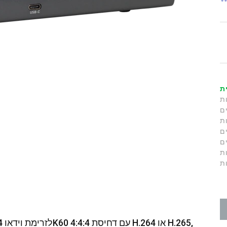
ת
ת
ם
ת
ם
ם
ת
ת