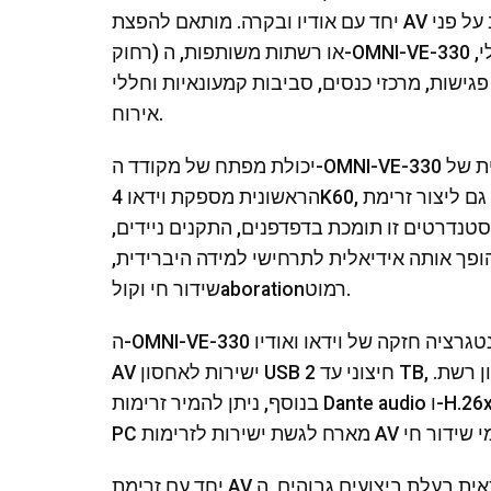
יחד עם אודיו ובקרה. מותאם להפצת AV חסכונית בפס רוחב על פני WAN (רשתות בעלות 範囿ופי
רחוק) או רשתות משותפות, ה-OMNI-VE-330 אידיאלי ליישומים כגון מצגות חיות, שילוט דיגיטלי,
גישות, מרכזי כנסים, סביבות קמעונאיות וחללי
אירוח.
יכולת מפתח של מקודד ה-OMNI-VE-330 היא זרימה משנית סימולטנית של H.26x. בזמן שהזרימה
הראשונית מספקת וידאו 4K60, המקודד יכול גם ליצור זרימת H.264 או H.265 ב-1080p להפצה
נדרטים זו תומכת בדפדפנים, התקנים ניידים,
ופך אותה אידיאלית לתרחישי למידה היברידית,
שידור חי וקולaborationרמוט.
ה-OMNI-VE-330 גם כולל אינטגרציה חזקה של וידאו ואודיו USB על פני USB-C. ניתן להקליט זרימות
AV ישירות לאחסון USB חיצוני עד 2 TB, עם אפשרות לתזמן העברה של הקלטות למיקום אחסון רשת.
בנוסף, ניתן להמיר זרימות Dante audio ו-H.26x לאודיו USB (UAC) וווידאו USB (UVC), מה שמאפשר ל-
יחד עם זרימת AV רשתאית בעלת ביצועים גבוהים, ה-OMNI-VE-330 פעיל ב-Dante AV-H לתאימות