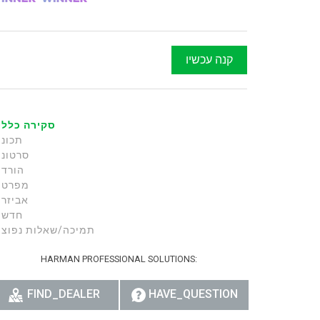
ית
हिन्दी
קנה עכשיו
Bah
ខ្មែរ
סקירה כללי
תכונו
Ned
סרטוני
ربي
הורדו
מפרטי
Por
אביזרי
חדשו
Sve
תמיכה/שאלות נפוצו
ภาษ
HARMAN PROFESSIONAL SOLUTIONS:
Tür
FIND_DEALER
HAVE_QUESTION
Tiến