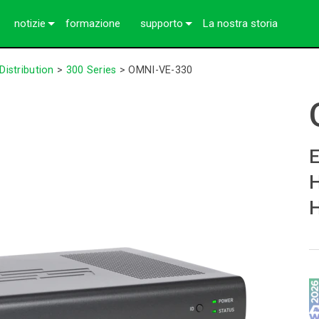
notizie
formazione
supporto
La nostra storia
Casi di studio
Contattaci
Distribution
>
300 Series
>
OMNI-VE-330
Stampa
Centro di assistenza 24/7
Portale Consulenti
software
E
tione
download
H
Garanzia
H
registrazione del prodotto
Assistenza