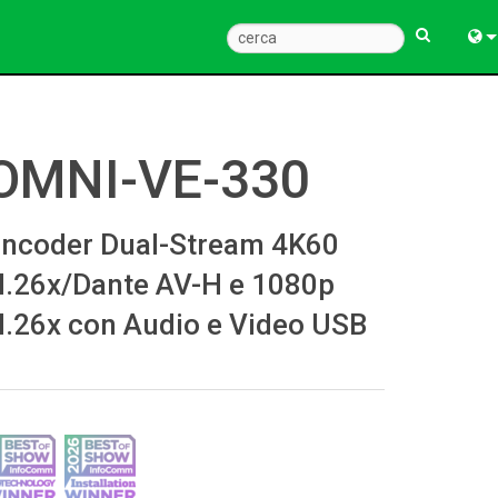
Engl
中
OMNI-VE-330
Fra
Deu
ncoder Dual-Stream 4K60
Esp
.26x/Dante AV-H e 1080p
.26x con Audio e Video USB
한
Ital
Pols
Dan
Ελλ