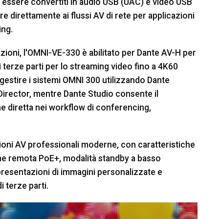
o essere convertiti in audio USB (UAC) e video USB
 direttamente ai flussi AV di rete per applicazioni
ing.
tazioni, l'OMNI-VE-330 è abilitato per Dante AV-H per
 terze parti per lo streaming video fino a 4K60
 gestire i sistemi OMNI 300 utilizzando Dante
irector, mentre Dante Studio consente il
ne diretta nei workflow di conferencing,
ioni AV professionali moderne, con caratteristiche
one remota PoE+, modalità standby a basso
resentazioni di immagini personalizzate e
i terze parti.