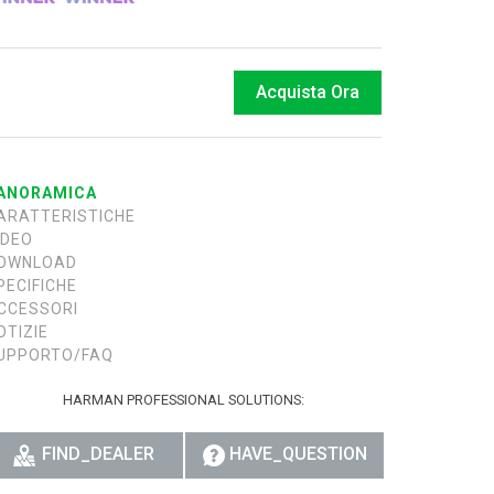
רית
हिन्दी
Acquista Ora
Bah
ខ្មែរ
ANORAMICA
ARATTERISTICHE
Ned
IDEO
ربي
OWNLOAD
PECIFICHE
Por
CCESSORI
OTIZIE
Sve
UPPORTO/FAQ
ภาษ
HARMAN PROFESSIONAL SOLUTIONS:
Tür
FIND_DEALER
HAVE_QUESTION
Tiến