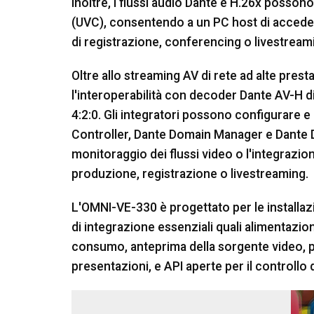
Inoltre, i flussi audio Dante e H.26x posson
(UVC), consentendo a un PC host di accedere
di registrazione, conferencing o livestream
Oltre allo streaming AV di rete ad alte pres
l'interoperabilità con decoder Dante AV-H di
4:2:0. Gli integratori possono configurare e
Controller, Dante Domain Manager e Dante D
monitoraggio dei flussi video o l'integrazio
produzione, registrazione o livestreaming.
L'OMNI-VE-330 è progettato per le installaz
di integrazione essenziali quali alimentazi
consumo, anteprima della sorgente video, p
presentazioni, e API aperte per il controllo d