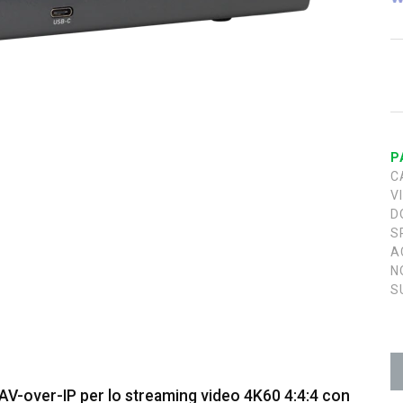
P
C
V
D
S
A
N
S
V-over-IP per lo streaming video 4K60 4:4:4 con