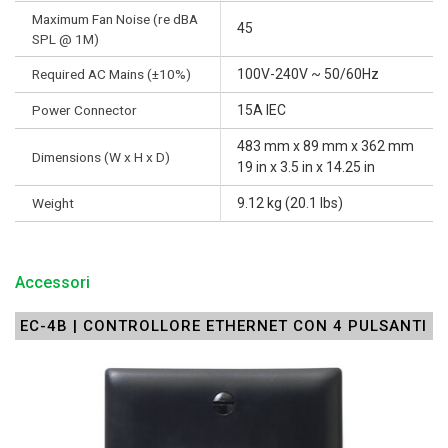
Maximum Fan Noise (re dBA
45
SPL @ 1M)
Required AC Mains (±10%)
100V-240V ~ 50/60Hz
Power Connector
15A IEC
483 mm x 89 mm x 362 mm
Dimensions (W x H x D)
19 in x 3.5 in x 14.25 in
Weight
9.12 kg (20.1 lbs)
Accessori
EC-4B | CONTROLLORE ETHERNET CON 4 PULSANTI