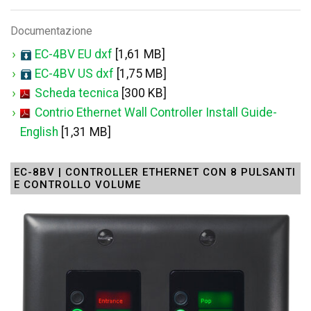
Documentazione
EC-4BV EU dxf
[1,61 MB]
EC-4BV US dxf
[1,75 MB]
Scheda tecnica
[300 KB]
Contrio Ethernet Wall Controller Install Guide-
English
[1,31 MB]
EC-8BV | CONTROLLER ETHERNET CON 8 PULSANTI
E CONTROLLO VOLUME