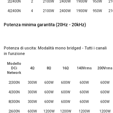
2|2400N
2
2100W
2400W
1900W
950W
21
4|2400N
4
2100W
2400W
1900W
950W
21
Potenza minima garantita (20Hz - 20kHz)
Potenza di uscita: Modalità mono bridged - Tutti i canali
in funzione
Modello
DCi
4Ω
8Ω
16Ω
140Vrms
200Vrms
Network
2|300N
300W
600W
600W
600W
600W
4|300N
300W
600W
600W
600W
600W
8|300N
300W
600W
600W
600W
600W
2|600N
600W
1200W
1200W
1200W
1200W