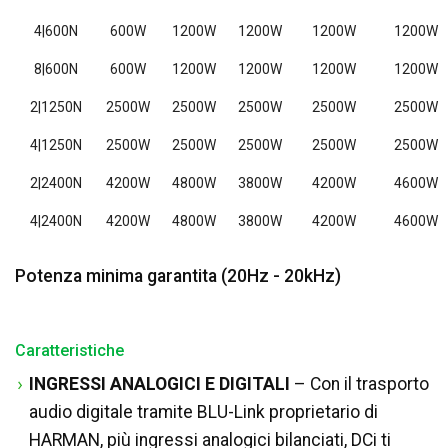
4|600N
600W
1200W
1200W
1200W
1200W
8|600N
600W
1200W
1200W
1200W
1200W
2|1250N
2500W
2500W
2500W
2500W
2500W
4|1250N
2500W
2500W
2500W
2500W
2500W
2|2400N
4200W
4800W
3800W
4200W
4600W
4|2400N
4200W
4800W
3800W
4200W
4600W
Potenza minima garantita (20Hz - 20kHz)
Caratteristiche
INGRESSI ANALOGICI E DIGITALI
– Con il trasporto
audio digitale tramite BLU-Link proprietario di
HARMAN, più ingressi analogici bilanciati, DCi ti