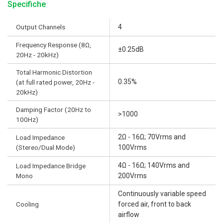
Specifiche
Output Channels
4
Frequency Response (8Ω,
±0.25dB
20Hz - 20kHz)
Total Harmonic Distortion
0.35%
(at full rated power, 20Hz -
20kHz)
Damping Factor (20Hz to
>1000
100Hz)
2Ω - 16Ω; 70Vrms and
Load Impedance
(Stereo/Dual Mode)
100Vrms
4Ω - 16Ω; 140Vrms and
Load Impedance Bridge
Mono
200Vrms
Continuously variable speed
Cooling
forced air, front to back
airflow