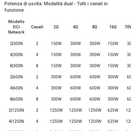
Potenza di uscita: Modalità dual - Tutti i canali in
funzione
Modello
DCi
Canali
2Ω
4Ω
8Ω
16Ω
70
Network
2|300N
2
150W
300W
300W
150W
3
4|300N
4
150W
300W
300W
150W
3
8|300N
8
150W
300W
300W
150W
3
2|600N
2
300W
600W
600W
300W
6
4|600N
4
300W
600W
600W
300W
6
8|600N
8
300W
600W
600W
300W
6
2|1250N
2
1250W
1250W
1250W
625W
12
4|1250N
4
1250W
1250W
1250W
625W
12