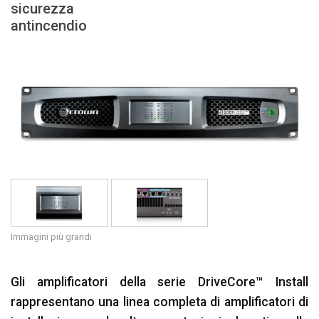
sicurezza
antincendio
Lingua/Regione
Immagini più grandi
Gli amplificatori della serie DriveCore™ Install
rappresentano una linea completa di amplificatori di