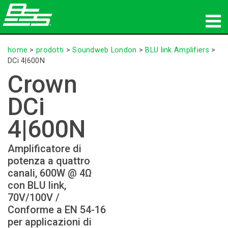
prodotti
home
>
prodotti
>
Soundweb London
>
BLU link Amplifiers
>
DCi 4|600N
Audio in rete
Crown
dove acquistare
DCi
notizie
4|600N
formazione
Amplificatore di
potenza a quattro
supporto
canali, 600W @ 4Ω
con BLU link,
La nostra storia
70V/100V /
Conforme a EN 54-16
per applicazioni di