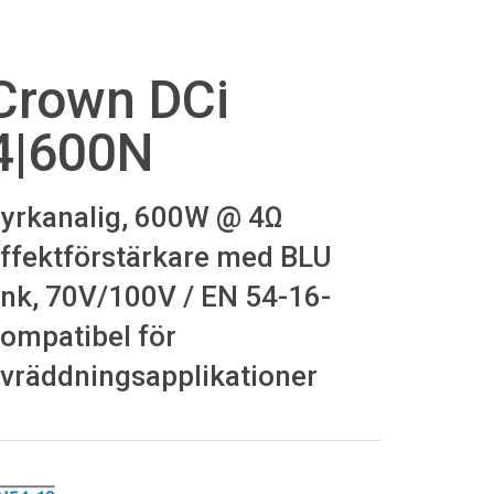
רית
Crown DCi
हिन्दी
Bah
4|600N
ខ្មែរ
yrkanalig, 600W @ 4Ω
Ned
ffektförstärkare med BLU
ربي
ink, 70V/100V / EN 54-16-
Por
ompatibel för
Sve
ivräddningsapplikationer
ภาษ
Tür
Tiến