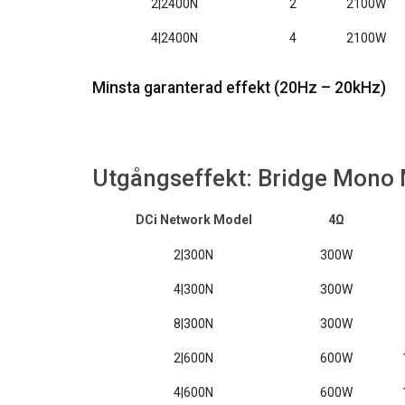
2|2400N
2
2100W
4|2400N
4
2100W
Minsta garanterad effekt (20Hz – 20kHz)
Utgångseffekt: Bridge Mono 
DCi Network Model
4Ω
2|300N
300W
4|300N
300W
8|300N
300W
2|600N
600W
4|600N
600W