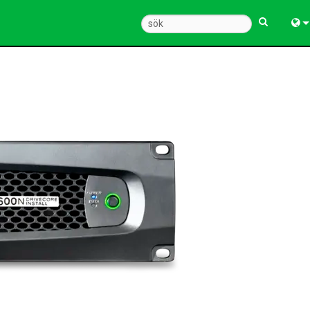
Engl
中
Fra
Deu
Esp
한
Ital
Pols
Dan
Ελλ