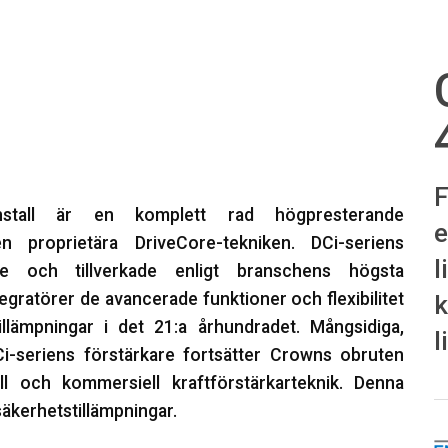
F
nstall är en komplett rad högpresterande
e
en proprietära DriveCore-tekniken. DCi-seriens
l
de och tillverkade enligt branschens högsta
egratörer de avancerade funktioner och flexibilitet
k
illämpningar i det 21:a århundradet. Mångsidiga,
l
i-seriens förstärkare fortsätter Crowns obruten
ll och kommersiell kraftförstärkarteknik. Denna
säkerhetstillämpningar.