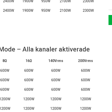
2400W
1900W
950W
2100W
2300W
2400W
1900W
950W
2100W
2300W
Mode – Alla kanaler aktiverade
8Ω
16Ω
140Vrms
200Vrms
600W
600W
600W
600W
600W
600W
600W
600W
600W
600W
600W
600W
1200W
1200W
1200W
1200W
1200W
1200W
1200W
1200W