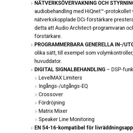
NÄTVERKSÖVERVAKNING OCH STYRNIN
audiobehandling med HiQnet™-protokollet v
nätverkskopplade DCi-förstärkare prester
detta att Audio Architect-programvaran o
förstärkare.
PROGRAMMERBARA GENERELLA IN-/UT
olika sätt, till exempel som volymkontroller, f
huvuddator.
DIGITAL SIGNALBEHANDLING
– DSP-funkt
LevelMAX Limiters
Ingångs-/utgångs-EQ
Crossover
Fördröjning
Matrix Mixer
Speaker Line Monitoring
EN 54-16-kompatibel för livräddningsapp