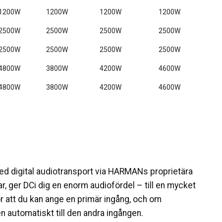
1200W
1200W
1200W
1200W
2500W
2500W
2500W
2500W
2500W
2500W
2500W
2500W
4800W
3800W
4200W
4600W
4800W
3800W
4200W
4600W
d digital audiotransport via HARMANs proprietära
r, ger DCi dig en enorm audiofördel – till en mycket
ör att du kan ange en primär ingång, och om
n automatiskt till den andra ingången.