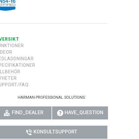
日
VERSIKT
UNKTIONER
IDEOR
EDLADDNINGAR
PECIFIKATIONER
ILLBEHÖR
YHETER
UPPORT/FAQ
HARMAN PROFESSIONAL SOLUTIONS:
FIND_DEALER
HAVE_QUESTION
KONSULTSUPPORT