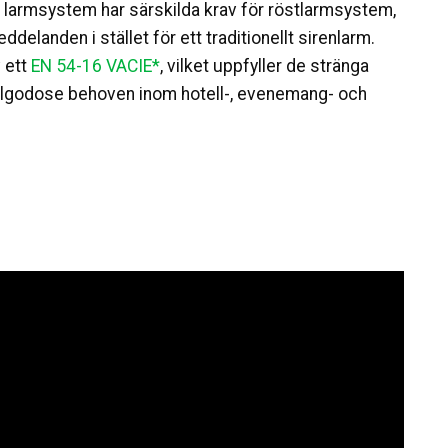
 larmsystem har särskilda krav för röstlarmsystem,
landen i stället för ett traditionellt sirenlarm.
v ett
EN 54-16 VACIE*
, vilket uppfyller de stränga
tillgodose behoven inom hotell-, evenemang- och