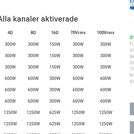
lla kanaler aktiverade
4Ω
8Ω
16Ω
70Vrms
100Vrms
Ö
F
300W
300W
150W
300W
300W
V
300W
300W
150W
300W
300W
N
S
300W
300W
150W
300W
300W
T
N
600W
600W
300W
600W
600W
S
600W
600W
300W
600W
600W
600W
600W
300W
600W
600W
1250W
1250W
625W
1250W
1250W
1250W
1250W
625W
1250W
1250W