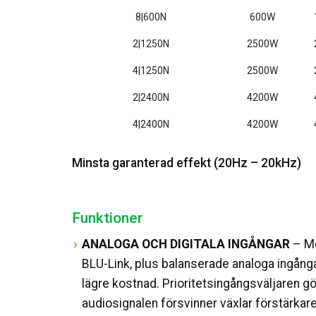
8|600N
600W
2|1250N
2500W
4|1250N
2500W
2|2400N
4200W
4|2400N
4200W
Minsta garanterad effekt (20Hz – 20kHz)
Funktioner
ANALOGA OCH DIGITALA INGÅNGAR
– Me
BLU-Link, plus balanserade analoga ingånga
lägre kostnad. Prioritetsingångsväljaren g
audiosignalen försvinner växlar förstärkare