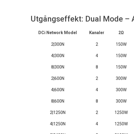
Utgångseffekt: Dual Mode – A
DCi Network Model
Kanaler
2Ω
2|300N
2
150W
4|300N
4
150W
8|300N
8
150W
2|600N
2
300W
4|600N
4
300W
8|600N
8
300W
2|1250N
2
1250W
4|1250N
4
1250W