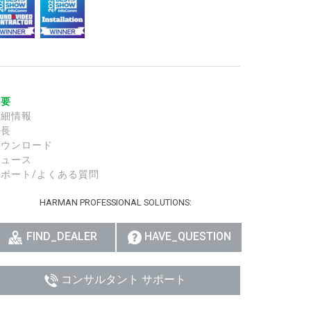
רית
हिन्दी
Bah
概要
ខ្មែរ
詳細情報
特長
Ned
ダウンロード
ニュース
ربي
サポート/よくある質問
Por
HARMAN PROFESSIONAL SOLUTIONS:
Sve
FIND_DEALER
HAVE_QUESTION
ภาษ
Tür
コンサルタント サポート
Tiến