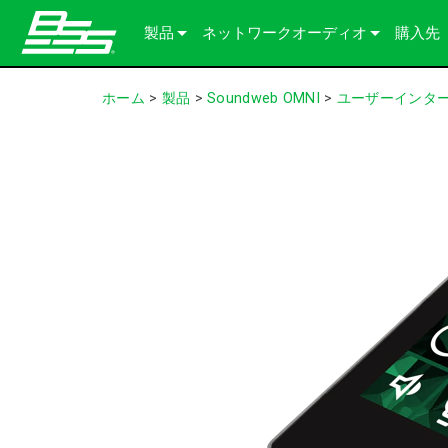
製品
ネットワークオーディオ
購入先
Soundweb OMNI
オーディオプロセッサー
当社のソリューションについて
ホーム
>
製品
>
Soundweb OMNI
>
ユーザーインタ
Soundweb London
オーディオI/O拡張機器
シャーシ
BLU link
Soundweb Contrio
Video & USB Distribution
固定I/Oデバイス
Dante
600 Series
アクセサリー製品
ユーザーインターフェース
Break-In / Break-Out Boxes
300 Series
タッチパネル
生産終了製品
設定・管理ソフトウェア
BLU link Amplifiers
200 Series
キーパッド
AVX Suite
コントローラー
アクセサリー
入出力カード