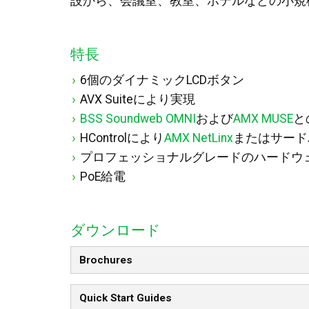
設から、会議室、教室、ホテルなどの小規
特長
6個のダイナミックLCDボタン
AVX Suiteにより実現
BSS Soundweb OMNI
および
AMX MUSE
と
HControlにより
AMX NetLinx
またはサード
プロフェッショナルグレードのハードウ
PoE給電
ダウンロード
Brochures
Quick Start Guides