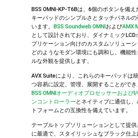
BSS OMNI-KP-T6Bは、6個のボタ
キーパッドのシンプルさとタッチパネルの
います。
BSS Soundweb OMNI
および
AMX
として設計されており、ダイナミックLCD
プリケーション向けのカスタムソリューシ
どのようなモダン環境にも調和し、機能性
ルな外観を提供します。
AVX Suiteにより、これらのキーパッ
つ容易に設定、管理、展開することができます
BSS OMNIオーディオプロセッサーおよびI
ンコントローラー
とネイティブに通信し、
トフォームとの互換性を備えています。
テーブルトップソリューションとして提供され
に最適で、スタイリッシュなブラック仕上