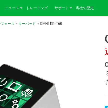
ニュース
トレーニング
サポート
当社の歴史
導入事例
お問い合わせ
ーフェース
>
キーパッド
>
OMNI-KP-T6B
プレス
いつでもヘルプセンター
コンサルタントポータル
ソフトウェア
ダウンロード
保証
製品登録
サービス