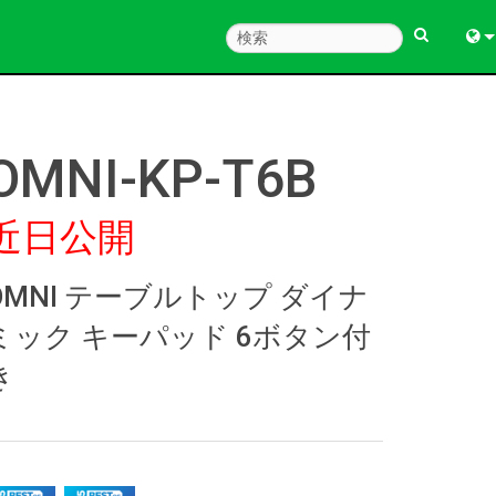
Engl
中
OMNI-KP-T6B
Fra
近日公開
Deu
Esp
OMNI テーブルトップ ダイナ
한
ミック キーパッド 6ボタン付
Ital
き
Pols
Dan
Ελλ