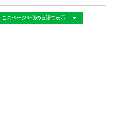
日
このページを他の言語で表示