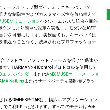
ンを備えたテーブルトップ型ダイナミックキーパッドで、
強力な制御性およびカスタマイズ性を兼ね備えて
 MUSEソリューション
へのシームレスな統合を目的
ボタンにより簡単な設定を実現し、モダンなAVア
ョンを可能にします。美観面でも、キーパッドは
を損なうことなく、洗練されたプロフェッショナ
ドは統合ソフトウェアプラットフォームを通じて迅速か
。HARMANのHControlプロトコルを使用して
/Oエクスパンダー
または
AMX MUSEオートメーショ
AMX NetLinx
またはサードパーティ製制御プラッ
るOMNI-KP-T6Bは、幅広いアプリケーション
げでご利用いただけます。すべてのモデルはPoE