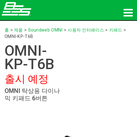
제품
홈
>
제품
>
Soundweb OMNI
>
사용자 인터페이스
>
키패드
>
OMNI-KP-T6B
네트워크 오디오
OMNI-
구매처
KP-T6B
뉴스
출시 예정
교육
OMNI 탁상용 다이나
믹 키패드 6버튼
지원
연혁