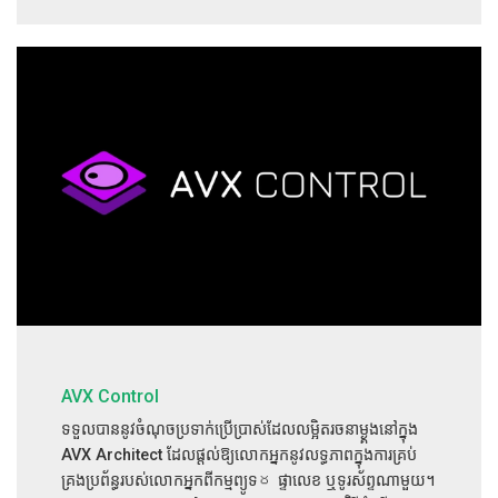
AVX Control
ទទួលបាននូវចំណុចប្រទាក់ប្រើប្រាស់ដែលលម្អិតរចនាម្ង្គងនៅក្នុង
AVX Architect ដែលផ្តល់ឱ្យលោកអ្នកនូវលទ្ធភាពក្នុងការគ្រប់
គ្រងប្រព័ន្ធរបស់លោកអ្នកពីកម្មព្យូទర ផ្ទាលេខ ឬទូរស័ព្ទណាមួយ។