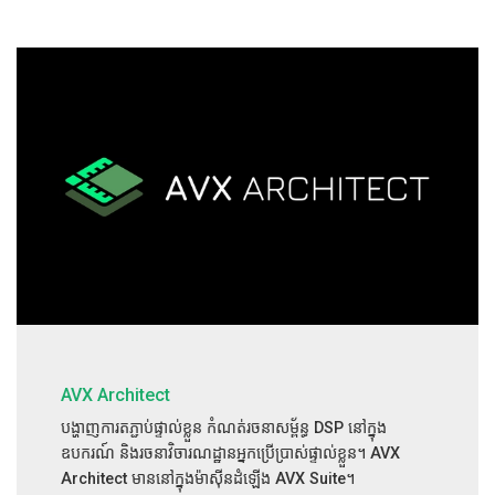
AVX Architect
បង្ហាញការតភ្ជាប់ផ្ទាល់ខ្លួន កំណត់រចនាសម្ព័ន្ធ DSP នៅក្នុង
ឧបករណ៍ និងរចនាវិចារណដ្ឋានអ្នកប្រើប្រាស់ផ្ទាល់ខ្លួន។ AVX
Architect មាននៅក្នុងម៉ាស៊ីនដំឡើង AVX Suite។