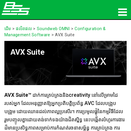
ផលិតផល
ដើម
>
ផលិតផល
>
Soundweb OMNI
>
Configuration &
Management Software
>
AVX Suite
អូឌីយ៉ូបណ្ដាញ
AVX Suite
កន្លែងទិញ
ព័ត៌មាន
បណ្ដុះបណ្ដាល
AVX Suite™
ដាក់ការគ្រប់គ្រងនិងcreativity នៅលើម្រាមដៃ
ការគាំទ្រ
របស់អ្នក ដែលអនុញ្ញាតឱ្យអ្នកប្រតិបត្តិប្រព័ន្ធ AVC ដែលបង្រួប
ប្រវត្តិរបស់យើង
បង្រួម ដោយឈានដល់ភាពល្អប្រសើរ។ ការប្រមូលផ្តុំនៃកម្មវិធីដែល
រួមបញ្ចូលគ្នាដោយតង់ទាក់ទងយ៉ាងជិតស្និទ្ធ នេះបង្កើតលំហូរការងារ
ដ៏មានប្រសិទ្ធភាពសម្រាប់ការកំណត់រចនាសម្ព័ន្ធ ការគ្រប់គ្រង ការ