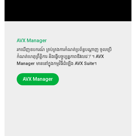
AVX Manager
រកឃើញឧបករណ៍ ​គ្រប់គ្រងការកំណត់ប្រព័ន្ធបណ្តាញ ចូលប្រើ
កំណត់ហេតុព្រឹត្តិការ និងធ្វើបច្ចុប្បន្នភាពឌីវাលវេア។ AVX
Manager មាននៅក្នុងកម្មវិធីដំឡើង AVX Suite។
AVX Manager