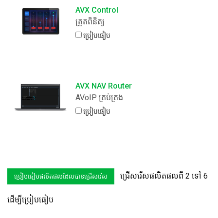
AVX Control
ត្រួតពិនិត្យ
ប្រៀបធៀប
AVX NAV Router
AVoIP ​គ្រប់គ្រង
ប្រៀបធៀប
ជ្រើសរើសផលិតផលពី 2 ទៅ 6
ដើម្បីប្រៀបធៀប