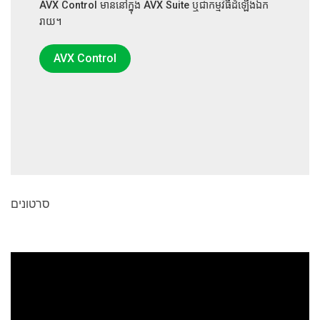
AVX Control មាននៅក្នុង AVX Suite ឬជាកម្មវិធីដំឡើងឯក
រាយ។
AVX Control
סרטונים