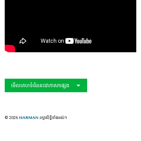
មើលគេហទំព័រនេះជាភាសាផ្សេង
© 2026
រក្សាសិទ្ធិទាំងអស់។