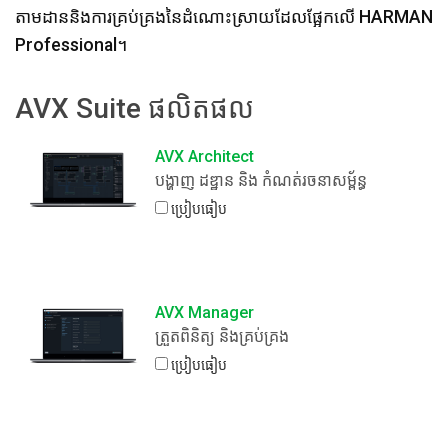
តាមដាននិងការគ្រប់គ្រងនៃដំណោះស្រាយដែលផ្អែកលើ HARMAN
ភាសា/តំបន់
Professional។
AVX Suite ផលិតផល
AVX Architect
បង្ហាញ ដ​ឌ្ឋាន និង កំណត់រចនាសម្ព័ន្ធ
ប្រៀបធៀប
AVX Manager
ត្រួតពិនិត្យ និងគ្រប់គ្រង
ប្រៀបធៀប