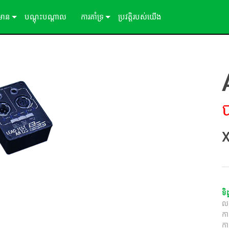
៌មាន
បណ្ដុះបណ្ដាល
ការគាំទ្រ
ប្រវត្តិរបស់យើង
ីសិក្សា
ទាក់ទងយើង
ព័ត៌មាន
មជ្ឈមណ្ឌលជំនួយ 24/7
ច្រកចូលទីប្រឹក្សា
កម្មវិធី
្រប់គ្រង
ការទាញយក
X
ការធានា
ការចុះឈ្មោះផលិតផល
សេវាកម្ម
ទិ
ល
ក
កា