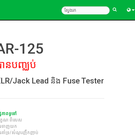
Engl
中
AR-125
Fra
បានបញ្ឈប់
Deu
Esp
LR/Jack Lead និង Fuse Tester
한
Ital
Pols
ដ្ឋភាពទូទៅ
ក្ខណៈពិសេស
Dan
ារទាញយក
រគាំទ្រ/សំណួរញឹកញាប់
Ελλ