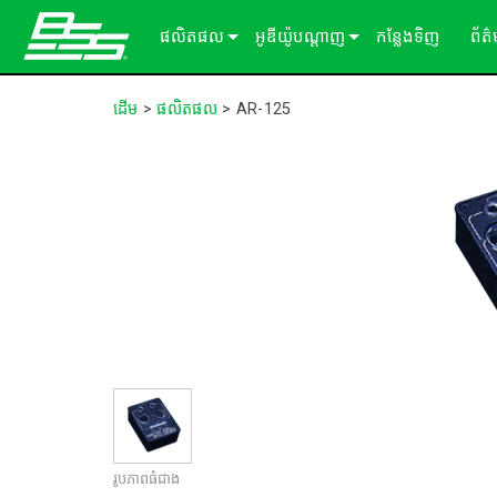
ផលិតផល
អូឌីយ៉ូបណ្ដាញ
កន្លែងទិញ
ព័ត
Soundweb OMNI
អ្នកផ្ដល់សេវាកម្មដំណើរការសម្លេង
អំពីដំណោះស្រាយរបស់យើង
ករណ
ដើម
>
ផលិតផល
>
AR-125
Soundweb London
ឧបករណ៍ពង្រីក Audio I/O
ឡាដ
BLU link
សារ
Soundweb Contrio
Video & USB Distribution
ឧបករណ៍ធាតុបញ្ចូល/ទិន្នផល固定
Dante
600 Series
ឧបករណ៍បន្ថែម
ចំណាំងប្រើប្រាស់
Break-In / Break-Out Boxes
300 Series
패널터ッチ
ផលិតផលដែលបានបញ្ឈប់
សូហ្ម័ងផ្ទាល់ខ្លួនកំណត់រចនាសម្ព័ន្ធ និងគ
BLU link Amplifiers
200 Series
ក្ដាលលេខ
AVX Suite
ឧបករណ៍គ្រប់គ្រង
គ្រឿងបន្ថែម
ការ៉ាត​ធាតុ​បញ្ចូល/លទ្ធផល
រូបភាពធំជាង