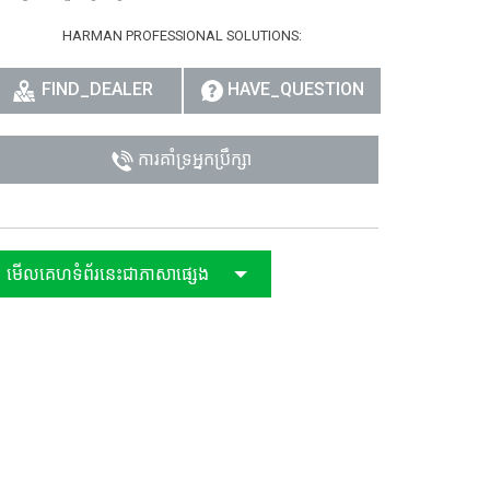
HARMAN PROFESSIONAL SOLUTIONS:
רית
हिन
FIND_DEALER
HAVE_QUESTION
Bah
ការគាំទ្រអ្នកប្រឹក្សា
ខ្មែរ
Ned
ربي
មើលគេហទំព័រនេះជាភាសាផ្សេង
Por
Sve
ภาษ
Tür
Tiến