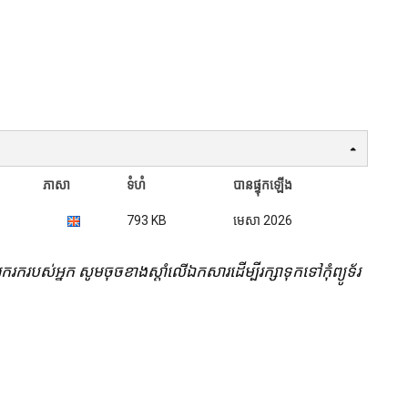
ភាសា
ទំហំ
បានផ្ទុកឡើង
793 KB
មេសា 2026
រុករករបស់អ្នក សូមចុចខាងស្តាំលើឯកសារដើម្បីរក្សាទុកទៅកុំព្យូទ័រ