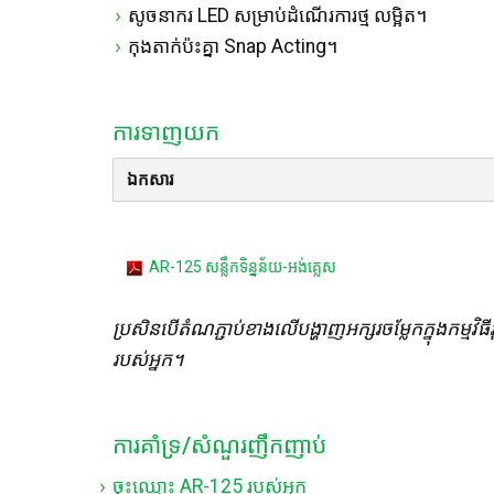
សូចនាករ LED សម្រាប់ដំណើរការថ្ម លម្អិត។
កុងតាក់ប៉ះគ្នា Snap Acting។
ការទាញយក
ឯកសារ
AR-125 សន្លឹកទិន្នន័យ-អង់គ្លេស
ប្រសិនបើតំណភ្ជាប់ខាងលើបង្ហាញអក្សរចម្លែកក្នុងកម្មវិធី
របស់អ្នក។
ការគាំទ្រ/សំណួរញឹកញាប់
ចុះឈ្មោះ AR-125 របស់អ្នក