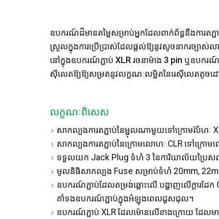
ឧបករណ៍ដ៏មានតម្លៃសម្រាប់អ្នកដែលពាក់ព័ន្ធនឹងការតភ
ស្រួលក្នុងការប្រើប្រាស់ដែលផ្តល់ឱ្យនូវសូចនាករច្បា
នៅក្នុងឧបករណ៍ភ្ជាប់ XLR រចនាម៉ាង 3 pin ឬឧបករណ
ស៊ីលេតឱ្យឱ្យសម្រតនូវលក្ខណៈលម្អិតនៃរេស៊ីលេតតូចដោយ
លក្ខណៈពិសេស
សាកល្បងការតភ្ជាប់នៃម្ជុលណាមួយទៅក្រោមលోហៈ 
សាកល្បងការតភ្ជាប់នៃក្រោមលោហៈ CLR ទៅក្រោមល
ទទួលយក Jack Plug ទំហំ 3 នៃការិយាល័យប្រៃសណ
មូលនិធិសាកល្បង Fuse សម្រាប់ទំហំ 20mm, 22m
ឧបករណ៍ភ្ជាប់ដែលតម្រង់ឆ្ពោះលើ បង្ហាញលើក្តារដែក Ga
គាំទងឧបករណ៍ភ្ជាប់ក្នុងអំឡុងពេលជួសជុល។
ឧបករណ៍ភ្ជាប់ XLR ដែលម៉ោនលើខាងក្រោយ ដែល