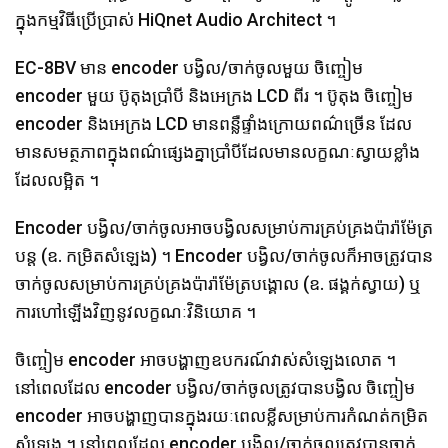
ក្នុងកម្មវិធីប្រើប្រាស់ HiQnet Audio Architect ។
EC-8BV មាន encoder បង្វិល/ចាក់ចូលមួយ ចិញ្ចៀម
encoder មួយ ប៊ូតុងប្រាំបី និងអេក្រង LCD ពីរ ។ ប៊ូតុង ចិញ្ចៀម
encoder និងអេក្រង LCD មានពន្លឺផ្ទាំងក្រោយពណ៌ច្រើន ដែល
មានសមត្ថភាពក្នុងពណ៌ផ្សេងគ្នាប្រាំបីដែលមានលក្ខណៈស្វាយខ្លាំង
ដែលលម្អិត ។
Encoder បង្វិល/ចាក់ចូលអាចបង្វិលសម្រាប់ការគ្រប់គ្រងប៉ារ៉ាម៉ែត្រ
បន្ត (ឧ. កម្រិតសំឡេង) ។ Encoder បង្វិល/ចាក់ចូលក៏អាចត្រូវបាន
ចាក់ចូលសម្រាប់ការគ្រប់គ្រងប៉ារ៉ាម៉ែត្របង្គោល (ឧ. ផង្គក់ស្វាយ) ឬ
ការហៅឡើងវិញនូវលក្ខណៈវិនិយោគ ។
ចិញ្ចៀម encoder អាចបង្ហាញឧបករណ៍វាស់សំឡេងលោត ។
នៅពេលដែល encoder បង្វិល/ចាក់ចូលត្រូវបានបង្វិល ចិញ្ចៀម
encoder អាចបង្ហាញបានក្នុងរយៈពេលខ្លីសម្រាប់ការកំណត់កម្រិត
សំឡេង ។ នៅពេលដែល encoder បង្វិល/ចាក់ចូលត្រូវបានចាក់