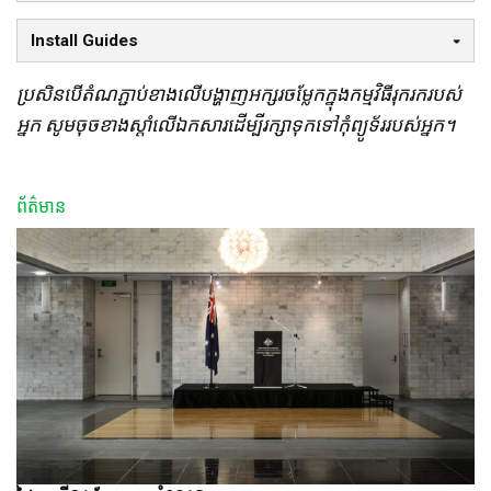
Install Guides
ប្រសិនបើតំណភ្ជាប់ខាងលើបង្ហាញអក្សរចម្លែកក្នុងកម្មវិធីរុករករបស់
អ្នក សូមចុចខាងស្តាំលើឯកសារដើម្បីរក្សាទុកទៅកុំព្យូទ័ររបស់អ្នក។
ព័ត៌មាន