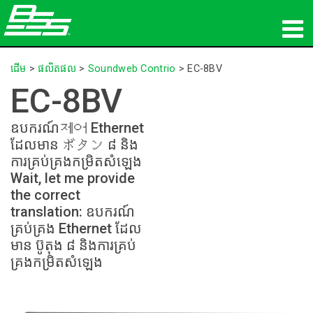
ផលិតផល
ដើម
>
ផលិតផល
>
Soundweb Contrio
>
EC-8BV
EC-8BV
អូឌីយ៉ូបណ្ដាញ
ឧបករណ៍제어 Ethernet
កន្លែងទិញ
ដែលមាន ボタン ៨ និង
ការគ្រប់គ្រងកម្រិតសំឡេង
ព័ត៌មាន
Wait, let me provide
the correct
បណ្ដុះបណ្ដាល
translation: ឧបករណ៍
គ្រប់គ្រង Ethernet ដែល
ការគាំទ្រ
មាន ប៊ូតុង ៨ និងការគ្រប់
គ្រងកម្រិតសំឡេង
ប្រវត្តិរបស់យើង