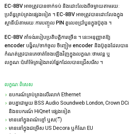
EC-8BV អាចត្រូវបានចាក់ទប់ និងដោះលែងពីចម្ងាយតាមរយៈ
ប្រព័ន្ធគ្រប់គ្រងផ្សេងទៀត ។ EC-8BV អាចត្រូវបានដោះលែងក្នុង
ស្ថានីយ៍តាមរយៈការបញ្ចូល PIN តួលេខប្រាំបួនក្នុង​ប៊ូតុង ។
EC-8BV គាំទង់របៀបប្រតិបត្តិការច្រើន ។ នេះអនុញ្ញាតឱ្យ
encoder បង្វិល/ចាក់ចូល ចិញ្ចៀម encoder និងប៊ូតុងដែលបាន
កំណត់ត្រូវបានគេចាត់ចែងឡើងវិញក្នុងលក្ខណៈថាមវន្ត ឬ
លក្ខណៈប៉ារ៉ាម៉ែត្ររៀងរាល់ផ្នែកដែលបានជ្រើសរើស ។
លក្ខណៈពិសេស
ឧបករណ៍គ្រប់គ្រងលើរលាក់ Ethernet
ឆបគ្នាជាមួយ BSS Audio Soundweb London, Crown DCi
និងឧបករណ៍ HiQnet ផ្សេងទៀត
មាននៅក្នុងពណ៌ខ្មៅ ឬស(ឹ)
មាននៅក្នុងជម្រើស US Decora ឬកំណែ EU