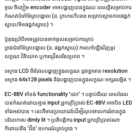
ចូល ចិញ្ចៀម encoder អាចបង្ហាញបានក្នុងរយៈពេលខ្លីសម្រាប់ការ
កំណត់ប៉ារ៉ាម៉ែត្របង្គោល (ឧ. ក្រហម/បៃតង សម្រាប់ស្ថានភាពផង្គក់
ស្វាយ/មិនផង្គក់ស្វាយ) ។
ប៊ូតុងប្រាំបីអាចត្រូវបានចាក់ចូលសម្រាប់ការគ្រប់
គ្រងប៉ារ៉ាម៉ែត្របង្គោល (ឧ. ផង្គក់ស្វាយ) ការហៅឡើងវិញនូវ
លក្ខណៈវិនិយោគ ឬការជ្រើសរើសប្រភព ។
អេក្រង LCD ពីរដែលបង្ហាញក្នុងលក្ខណៈដូចគ្នាមាន resolution
អេក្រង 64x128 pixels និងបង្ហាញបានក្នុងលក្ខណៈអក្សរលម្អិត ។
EC-8BV គាំទង់ functionality 'ដេក' ។ បន្ទាប់ពីរយៈពេលដែល
បានកំណត់ដោយគ្មាន input អ្នកប្រើប្រាស់ EC-8BV អាចបិទ LED
ទាំងអស់បាន ។ នេះគឺមានប្រយោជន៍ដើម្បីលុបចោលការរំខានក្នុង
បរិយាកាស dimly lit ។ ប្រតិបត្តិការ input អ្នកប្រើប្រាស់ណា
ក៏ដោយនឹង 'ដឹង' ឧបករណ៍គ្រប់គ្រង ។