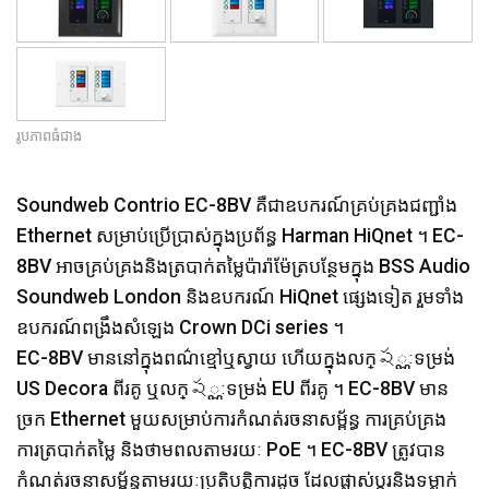
រូបភាពធំជាង
Soundweb Contrio EC-8BV គឺជាឧបករណ៍គ្រប់គ្រងជញ្ជាំង
Ethernet សម្រាប់ប្រើប្រាស់ក្នុងប្រព័ន្ធ Harman HiQnet ។ EC-
8BV អាចគ្រប់គ្រងនិងត្របាក់តម្លៃប៉ារ៉ាម៉ែត្របន្ថែមក្នុង BSS Audio
Soundweb London និងឧបករណ៍ HiQnet ផ្សេងទៀត រួមទាំង
ឧបករណ៍ពង្រឹងសំឡេង Crown DCi series ។
EC-8BV មាននៅក្នុងពណ៌ខ្មៅឬស្វាយ ហើយក្នុងលក្ష្ណៈទម្រង់
US Decora ពីរគូ ឬលក្ష្ណៈទម្រង់ EU ពីរគូ ។ EC-8BV មាន​
ច្រក Ethernet មួយសម្រាប់ការកំណត់រចនាសម្ព័ន្ធ ការគ្រប់គ្រង
ការត្របាក់តម្លៃ និងថាមពលតាមរយៈ PoE ។ EC-8BV ត្រូវបាន
កំណត់រចនាសម្ព័ន្ធតាមរយៈប្រតិបត្តិការដូច ដែលផ្លាស់ប្តូរនិងទម្លាក់