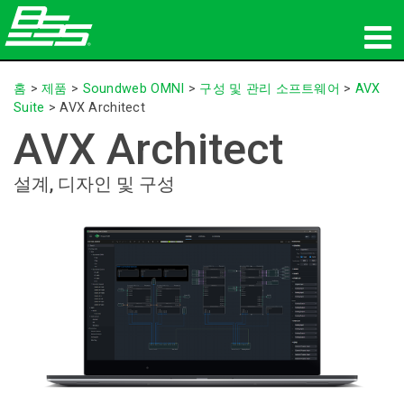
제품
홈
>
제품
>
Soundweb OMNI
>
구성 및 관리 소프트웨어
>
AVX
Suite
>
AVX Architect
네트워크 오디오
AVX Architect
구매처
설계, 디자인 및 구성
뉴스
교육
지원
연혁