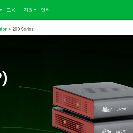
교육
지원
연혁
 연구
문의하기
tion
>
200 Series
 자료
상시 지원 센터
컨설턴트 포털
소프트웨어
P)
다운로드
보증
제품 등록
서비스