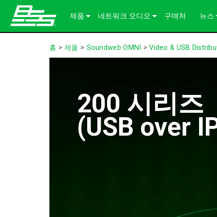
제품
네트워크 오디오
구매처
뉴스
Soundweb OMNI
오디오 프로세서
솔루션 정보
사례
홈
>
제품
>
Soundweb OMNI
>
Video & USB Distribu
Soundweb London
오디오 I/O 확장기
섀시
BLU 링크
언론
Soundweb Contrio
Video & USB Distribution
고정 I/O 장치
단테
600 Series
200 시리즈
액세서리 제품
사용자 인터페이스
Break-In / Break-Out Boxes
300 Series
터치 패널
(USB over I
단종된 제품
구성 및 관리 소프트웨어
BLU link Amplifiers
200 Series
키패드
AVX Suite
컨트롤러
액세서리
입출력 카드