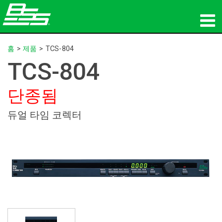
제품
홈
>
제품
>
TCS-804
TCS-804
네트워크 오디오
단종됨
구매처
듀얼 타임 코렉터
뉴스
교육
지원
연혁