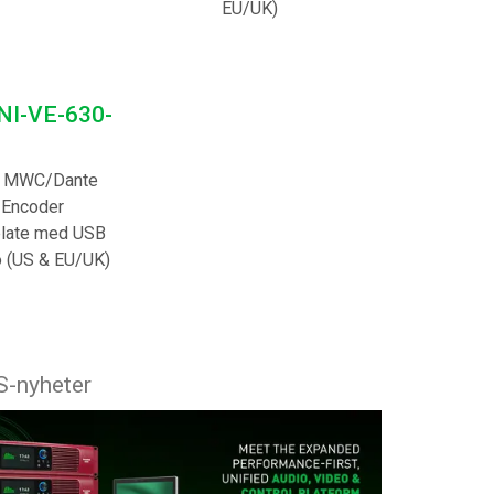
EU/UK)
I-VE-630-
 MWC/Dante
 Encoder
plate med USB
o (US & EU/UK)
S-nyheter