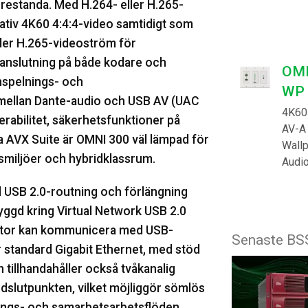
estanda. Med H.264- eller H.265-
tiv 4K60 4:4:4-video samtidigt som
ler H.265-videoström för
-anslutning på både kodare och
OMN
nspelnings- och
WP
mellan Dante-audio och USB AV (UAC
4K60
rabilitet, säkerhetsfunktioner på
AV-A
a AVX Suite är OMNI 300 väl lämpad för
Wall
smiljöer och hybridklassrum.
Audi
l USB 2.0-routning och förlängning
yggd kring Virtual Network USB 2.0
dator kan kommunicera med USB-
Senaste BS
er standard Gigabit Ethernet, med stöd
n tillhandahåller också tvåkanalig
dslutpunkten, vilket möjliggör sömlös
ings- och samarbetsarbetsflöden.