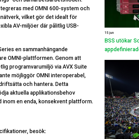
integreras med OMNI 600-system och
ätverk, vilket gör det idealt för
la AV-miljöer där pålitlig USB-
15 jun
BSS utökar S
 Series en sammanhängande
appdefinierad
are OMNI-plattformen. Genom att
lig programvarumiljö via AVX Suite
ante möjliggör OMNI interoperabel,
riftsätta och hantera. Detta
tödja aktuella applikationsbehov
d inom en enda, konsekvent plattform.
ifikationer, besök: