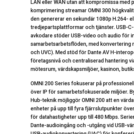
LAN eller WAN utan att kompromissa med pr
komprimering streamar OMNI 300 högkvalita
den genererar en sekundär 1080p H.264- el
tredjepartsplattformar och tjänster. USB-C
avkodare stöder USB-video och audio för i
samarbetsarbetsflöden, med konvertering 
och UVC). Med stöd för Dante AV H-interope
företagsnivå och centraliserad hantering vi
mötesrum, värdskapsmiljöer, kasinon, butik
OMNI 200 Series fokuserar på professionel
över IP för samarbetsfokuserade miljöer. B
Hub-teknik möjliggör OMNI 200 att en vär
enheter på upp till fyra fjärrslutpunkter öv
för datahastigheter upp till 480 Mbps. Serie
Dante-audioingång och -utgång vid USB-vär
USB-audiokonvertering (UAC) för konferer