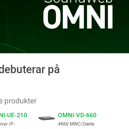
רית
हिन्दी
Bah
ខ្មែរ
Ned
debuterar på
ربي
Por
Sve
e produkter
ภาษ
I-UE-210
OMNI-VD-660
Tür
över IP-
4K60 MWC/Dante
Tiến