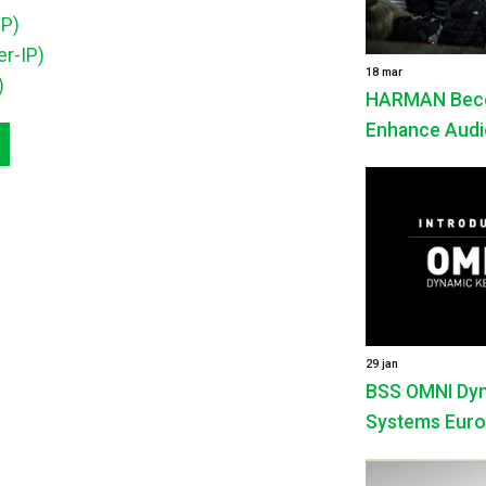
IP)
r-IP)
18 mar
)
HARMAN Beco
Enhance Audio
29 jan
BSS OMNI Dyna
Systems Euro