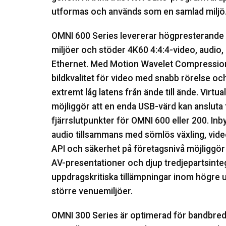
utformas och används som en samlad miljö
OMNI 600 Series levererar högpresterande 
miljöer och stöder 4K60 4:4:4-video, audio,
Ethernet. Med Motion Wavelet Compression
bildkvalitet för video med snabb rörelse och
extremt låg latens från ände till ände. Virt
möjliggör att en enda USB-värd kan ansluta ti
fjärrslutpunkter för OMNI 600 eller 200. In
audio tillsammans med sömlös växling, vide
API och säkerhet på företagsnivå möjliggör 
AV-presentationer och djup tredjepartsinteg
uppdragskritiska tillämpningar inom högre u
större venuemiljöer.
OMNI 300 Series är optimerad för bandbredd