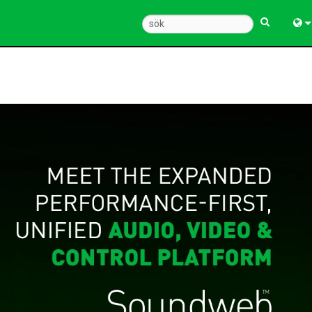
Engl
中
Fra
Deu
Esp
한
Ital
Pols
Dan
Ελλ