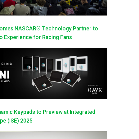
mes NASCAR® Technology Partner to
 Experience for Racing Fans
mic Keypads to Preview at Integrated
pe (ISE) 2025