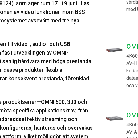
värdt
124), som äger rum 17–19 juni i Las
med 
tionen av videofunktioner inom BSS
osystemet avsevärt med tre nya
 till video-, audio- och USB-
OMN
a fas i utvecklingen av OMNI-
4K60
lsenlig hårdvara med höga prestanda
AV-H
 dessa produkter flexibla
koda
datas
erar konsekvent prestanda, förenklad
och v
re produktserier—OMNI 600, 300 och
öta specifika applikationskrav, från
OMN
andbreddseffektiv streaming och
4K60
 konfigureras, hanteras och övervakas
AV-A
tform, vilket möjliggör att system