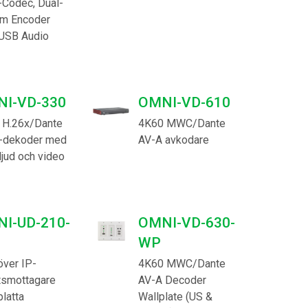
-Codec, Dual-
am Encoder
USB Audio
I-VD-330
OMNI-VD-610
 H.26x/Dante
4K60 MWC/Dante
-dekoder med
AV-A avkodare
jud och video
I-UD-210-
OMNI-VD-630-
WP
över IP-
4K60 MWC/Dante
tsmottagare
AV-A Decoder
latta
Wallplate (US &