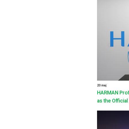
20 maj
HARMAN Profe
as the Official