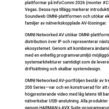
plattformar på InfoComm 2026 (monter #C8
Vegas. Dessa nya tillägg markerar introduk
Soundweb OMNI-plattformen och utökar ek
familjer av nätverkskopplade AV-lösningar.
OMNI Networked AV utökar OMNI-plattformen
distribution över IP och representerar näst
ekosystemet. Genom att kombinera ändamå
med en enhetlig programvarumiljö möjliggör
systemarkitekturer samtidigt som de lever
driftsättning och skalbar systemdesign.
OMNI Networked AV-portföljen består av t
200 Series—var och en konstruerad för att m
högpresterande video med låg latens till b
nätverksbar USB-anslutning. Alla produkter
genom HARMAN:s AVX Suite-programvaruplat