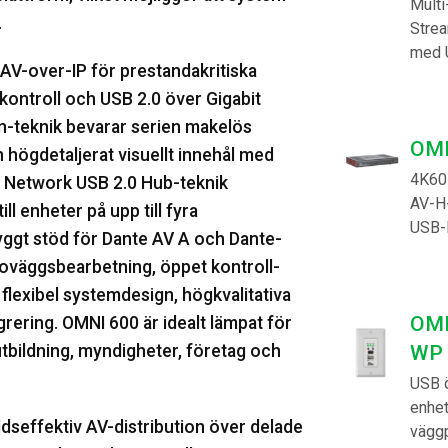
Multi
.
Stre
med 
AV-over-IP för prestandakritiska
 kontroll och USB 2.0 över Gigabit
-teknik bevarar serien makelös
OMN
 högdetaljerat visuellt innehål med
4K60
ual Network USB 2.0 Hub-teknik
AV-H
ll enheter på upp till fyra
USB-l
byggt stöd för Dante AV A och Dante-
oväggsbearbetning, öppet kontroll-
flexibel systemdesign, högkvalitativa
OMN
rering. OMNI 600 är idealt lämpat för
tbildning, myndigheter, företag och
WP
USB 
enhe
seffektiv AV-distribution över delade
väggp