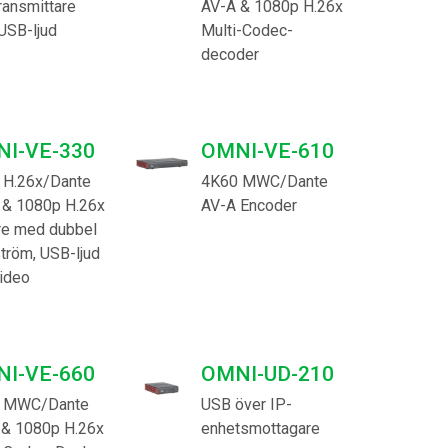
ransmittare
AV-A & 1080p H.26x
日
USB-ljud
Multi-Codec-
decoder
I-VE-330
OMNI-VE-610
 H.26x/Dante
4K60 MWC/Dante
 & 1080p H.26x
AV-A Encoder
re med dubbel
tröm, USB-ljud
ideo
I-VE-660
OMNI-UD-210
 MWC/Dante
USB över IP-
 & 1080p H.26x
enhetsmottagare