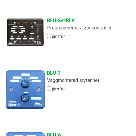
BLU-8v2BLK
Programmerbara zonkontroller
jämför
BLU-3
Väggmonterad styrenhet
jämför
BLU-6