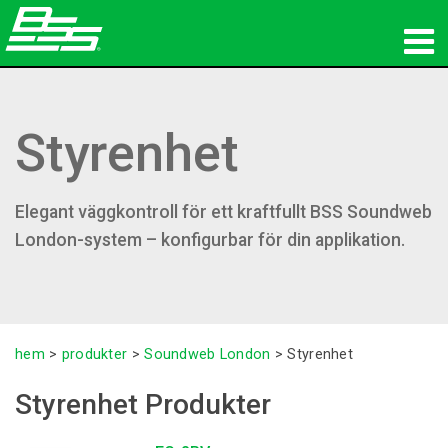
produkter
Styrenhet
Nätverksljud
var man kan köpa
Elegant väggkontroll för ett kraftfullt BSS Soundweb
nyheter
London-system – konfigurbar för din applikation.
utbildning
support
hem
>
produkter
>
Soundweb London
>
Styrenhet
Vår historia
Styrenhet Produkter