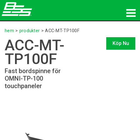
produkter
hem
>
produkter
>
ACC-MT-TP100F
ACC-MT-
Nätverksljud
Köp Nu
TP100F
var man kan köpa
Fast bordspinne för
nyheter
OMNI-TP-100
touchpaneler
utbildning
support
Vår historia