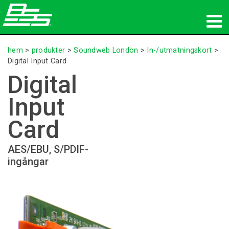
produkter
hem
>
produkter
>
Soundweb London
>
In-/utmatningskort
>
Digital Input Card
Nätverksljud
Digital
var man kan köpa
Input
nyheter
Card
utbildning
AES/EBU, S/PDIF-
ingångar
support
Vår historia