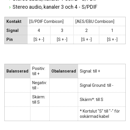
Stereo audio, kanaler 3 och 4 - S/PDIF
Kontakt
[S/PDIF Combicon]
[AES/EBU Combicon]
Signal
4
3
2
1
Pin
[S + -]
[S + -]
[S + -]
[S + -]
Positiv:
Balanserad
Obalanserad
Signal: till +
till +
Negativ:
Signal Ground: till -
till -
Skärm:
Skärm*: till S
till S
* Kortslut "S" till "-" för
oskärmad kabel