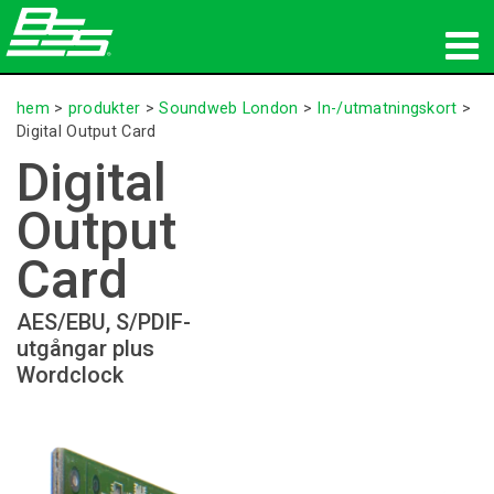
produkter
hem
>
produkter
>
Soundweb London
>
In-/utmatningskort
>
Digital Output Card
Nätverksljud
Digital
var man kan köpa
Output
nyheter
Card
utbildning
AES/EBU, S/PDIF-
utgångar plus
support
Wordclock
Vår historia