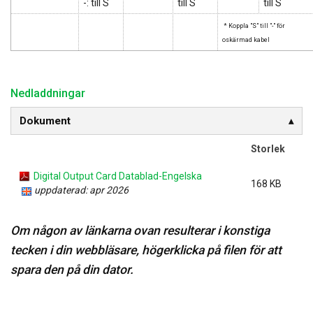
-: till S
till S
till S
* Koppla "S" till "-" för
oskärmad kabel
Nedladdningar
Dokument
Storlek
Digital Output Card Datablad-Engelska
168 KB
uppdaterad: apr 2026
Om någon av länkarna ovan resulterar i konstiga
tecken i din webbläsare, högerklicka på filen för att
spara den på din dator.