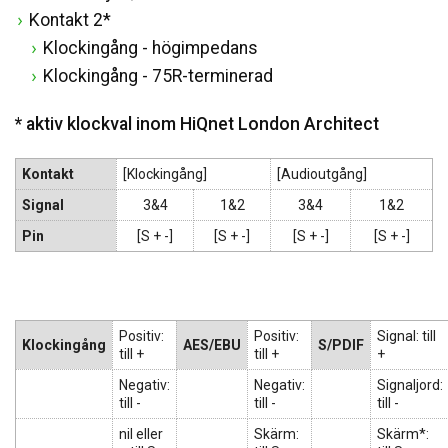
Kontakt 2*
Klockingång - högimpedans
Klockingång - 75R-terminerad
* aktiv klockval inom HiQnet London Architect
Kontakt
[Klockingång]
[Audioutgång]
Signal
3&4
1&2
3&4
1&2
Pin
[S + -]
[S + -]
[S + -]
[S + -]
Positiv:
Positiv:
Signal: till
Klockingång
AES/EBU
S/PDIF
till +
till +
+
Negativ:
Negativ:
Signaljord:
till -
till -
till -
nil eller
Skärm:
Skärm*: