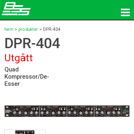
produkter
hem
>
produkter
>
DPR-404
DPR-404
Nätverksljud
Utgått
var man kan köpa
Quad
nyheter
Kompressor/De-
Esser
utbildning
support
Vår historia