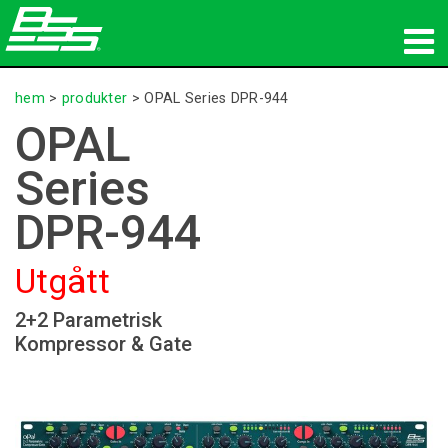
produkter
hem
>
produkter
>
OPAL Series DPR-944
OPAL
Nätverksljud
Series
var man kan köpa
DPR-944
nyheter
Utgått
utbildning
2+2 Parametrisk
support
Kompressor & Gate
Vår historia