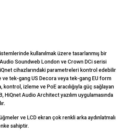
temlerinde kullanılmak üzere tasarlanmış bir
SS Audio Soundweb London ve Crown DCi serisi
iQnet cihazlarındaki parametreleri kontrol edebilir
kte ve tek-gang US Decora veya tek-gang EU form
a, kontrol, izleme ve PoE aracılığıyla güç sağlayan
-4B, HiQnet Audio Architect yazılım uygulamasında
ır.
üğmeler ve LCD ekran çok renkli arka aydınlatmalı
enke sahiptir.