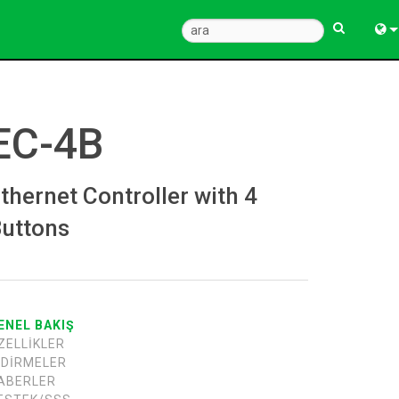
Engl
中
EC-4B
한
日
thernet Controller with 4
uttons
ENEL BAKIŞ
ZELLIKLER
NDIRMELER
ABERLER