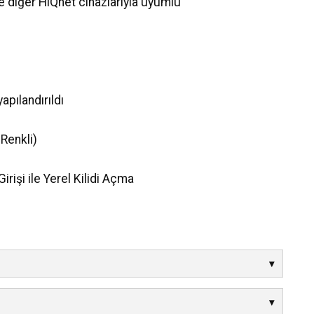
diğer HiQnet cihazlarıyla uyumlu
apılandırıldı
Renkli)
rişi ile Yerel Kilidi Açma