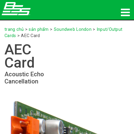
sản phẩm
trang chủ
>
sản phẩm
>
Soundweb London
>
Input/Output
Cards
>
AEC Card
Âm thanh mạng
AEC
nơi mua
Card
tin tức
Acoustic Echo
Cancellation
đào tạo
hỗ trợ
Lịch sử của chúng tôi