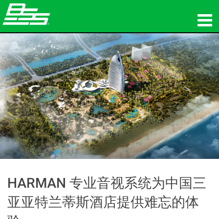
产品
网络音频传输
哪里购买
新闻
培训
支持
HARMAN 专业音视系统为中国三
我们的历史
亚亚特兰蒂斯酒店提供难忘的体