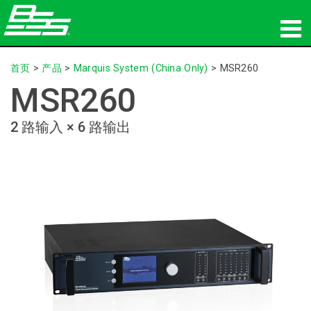
产品
首页
>
产品
>
Marquis System (China Only)
>
MSR260
MSR260
网络音频传输
2 路输入 × 6 路输出
哪里购买
新闻
培训
支持
我们的历史