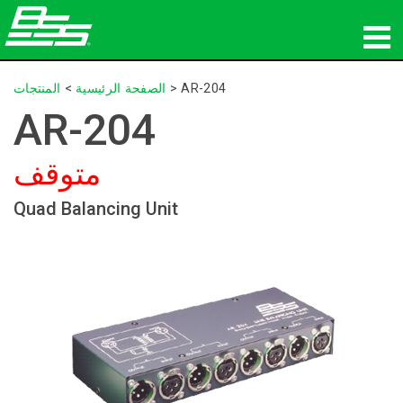
المنتجات
AR-204
>
الصفحة الرئيسية
>
المنتجات
AR-204
الصوت الشبكي
متوقف
أين تشتري
Quad Balancing Unit
الأخبار
التدريب
الدعم
تاريخنا