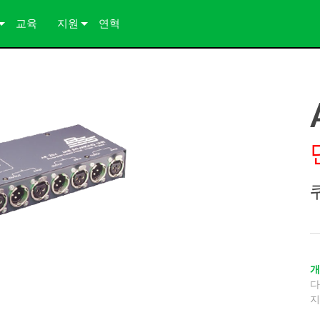
교육
지원
연혁
 연구
문의하기
 자료
상시 지원 센터
컨설턴트 포털
소프트웨어
다운로드
보증
제품 등록
서비스
지