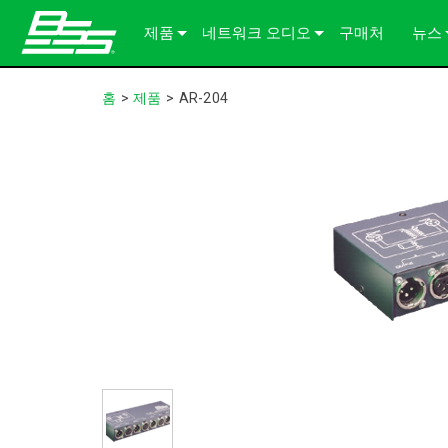
제품
네트워크 오디오
구매처
뉴스
Soundweb OMNI
오디오 프로세서
솔루션 정보
사례
홈
>
제품
>
AR-204
Soundweb London
오디오 I/O 확장기
섀시
BLU 링크
언론
Soundweb Contrio
Video & USB Distribution
고정 I/O 장치
단테
600 Series
액세서리 제품
사용자 인터페이스
Break-In / Break-Out Boxes
300 Series
터치 패널
단종된 제품
구성 및 관리 소프트웨어
BLU link Amplifiers
200 Series
키패드
AVX Suite
컨트롤러
액세서리
입출력 카드