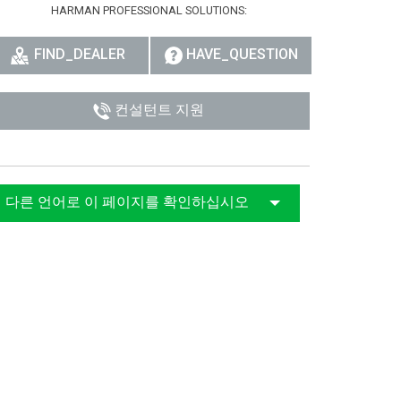
HARMAN PROFESSIONAL SOLUTIONS:
רית
FIND_DEALER
HAVE_QUESTION
हिन्दी
Bah
컨설턴트 지원
ខ្មែរ
Ned
다른 언어로 이 페이지를 확인하십시오
ربي
Por
Sve
ภาษ
Tür
Tiến