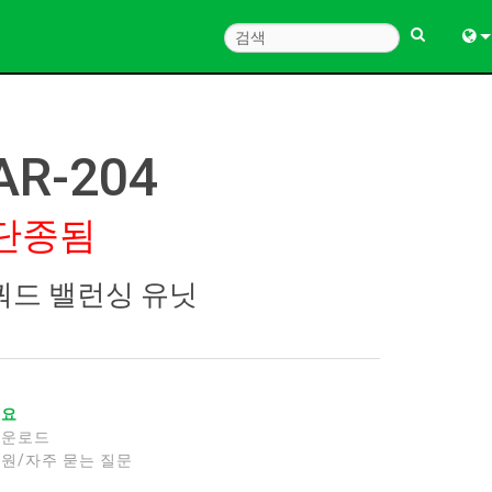
Engl
中
AR-204
Fra
단종됨
Deu
Esp
쿼드 밸런싱 유닛
한
Ital
Pols
개요
다운로드
Dan
원/자주 묻는 질문
Ελλ