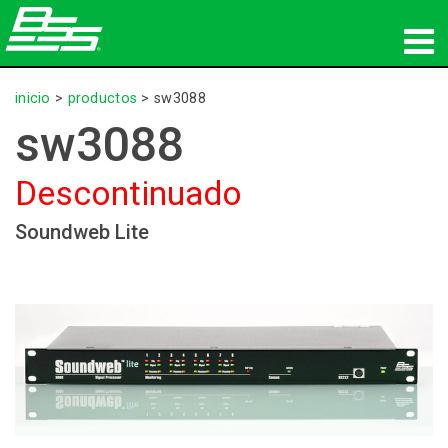
productos
inicio
>
productos
>
sw3088
sw3088
Audio en red
Descontinuado
dónde comprar
Soundweb Lite
noticias
capacitación
soporte
Nuestra historia