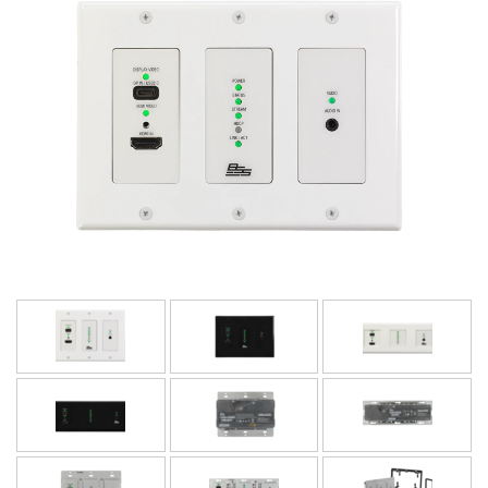
भाषा/क्षेत्र