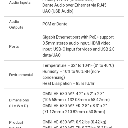
Audio Inputs
Dante Audio over Ethernet via RJ45
UAC (USB Audio)
Audio
PCM or Dante
Outputs
Gigabit Ethernet port with PoE+ support,
3.5mm stereo audio input, HDMI video
Ports
input, USB-C input for video and USB 2.0
data/UAC
Temperature – 32° to 104°F (0° to 40°C)
Humidity – 10% to 90% RH (non-
Environmental
condensing)
Heat Dissipation – 85 BTU/hr
OMNI-VE-630-WP: 4.2” x 5.2” x 2.3”
(106.68mm x 132.08mm x 58.42mm)
Dimensions
(H x W x D)
OMNI-VE-630-WP-EK: 2.8“ x 8.3“ x 2“
(71.12mm x 210.82mm x 50.8mm)
OMNI-VE-630-WP: 0.92 lbs (0.42 kg)
Product