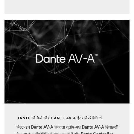
DANTE ऑडियो और DANTE AV-A इंटरऑपरेबिलिटी
बिल्ट-इन Dante AV-A संगतता तृतीय-पक्ष Dante AV-A डिवाइसों