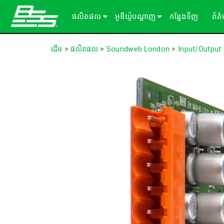
ផលិតផល
អូឌីយ៉ូបណ្ដាញ
កន្លែងទិញ
ព័ត
Soundweb OMNI
Audio Processors
អំពីដំណោះស្រាយរបស់យើង
ករណ
ដើម
>
ផលិតផល
>
Soundweb London
>
Input/Output
Soundweb London
Audio I/O Expanders
Chassis
BLU link
សារ
Soundweb Contrio
Video & USB Distribution
Fixed I/O Devices
Dante
600 Series
Accessory Products
User Interfaces
Break-In / Break-Out Boxes
300 Series
Touch Panels
ផលិតផលដែលបានបញ្ឈប់
Configuration & Management So
BLU link Amplifiers
200 Series
Keypads
AVX Suite
Controllers
Accessories
Input/Output Cards