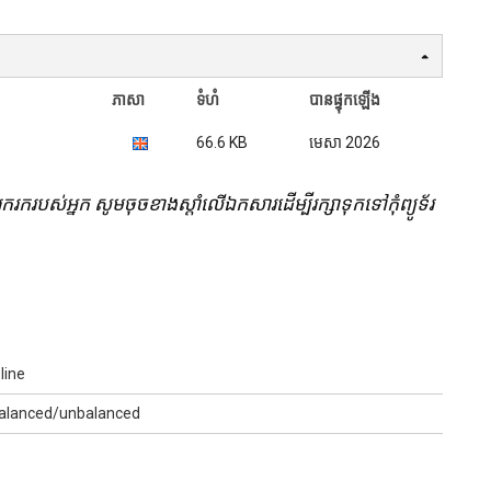
ភាសា
ទំហំ
បានផ្ទុកឡើង
66.6 KB
មេសា 2026
រុករករបស់អ្នក សូមចុចខាងស្តាំលើឯកសារដើម្បីរក្សាទុកទៅកុំព្យូទ័រ
 line
alanced/unbalanced