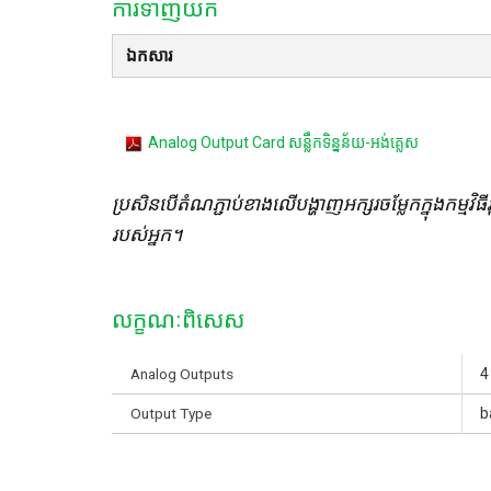
ការទាញយក
ឯកសារ
Analog Output Card សន្លឹកទិន្នន័យ-អង់គ្លេស
ប្រសិនបើតំណភ្ជាប់ខាងលើបង្ហាញអក្សរចម្លែកក្នុងកម្មវិធី
របស់អ្នក។
លក្ខណៈពិសេស
Analog Outputs
4
Output Type
b