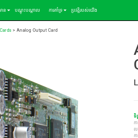
៌មាន
បណ្ដុះបណ្ដាល
ការគាំទ្រ
ប្រវត្តិរបស់យើង
ីសិក្សា
ទាក់ទងយើង
 Cards
>
Analog Output Card
ព័ត៌មាន
មជ្ឈមណ្ឌលជំនួយ 24/7
ច្រកចូលទីប្រឹក្សា
កម្មវិធី
ftware
ការទាញយក
L
ការធានា
ការចុះឈ្មោះផលិតផល
សេវាកម្ម
ទិ
ក
ល
កា