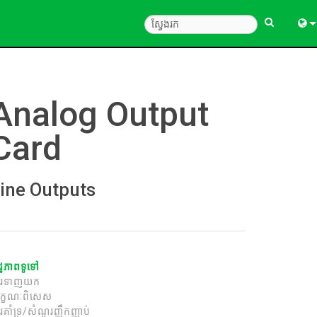
Engl
中
Analog Output
한
Card
日
ine Outputs
ដ្ឋភាពទូទៅ
ារទាញយក
ក្ខណៈពិសេស
រគាំទ្រ/សំណួរញឹកញាប់