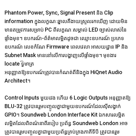
Phantom Power, Sync, Signal Present និង Clip
information ក្នុងលក្ខណៈឆ្នាលគឺងាយស្រួលរកឃើញ ដោយមិន
មានតម្រូវការសម្រាប់ PC ពីលក្ខណៈសម្គាល់ LED ច្បាស់លាស់នៃ
ផ្ទាំងមុខ។ ឧបករណ៍-ព័ត៌មាលម្អិតដូចជា ឈ្មោះឧបករណ៍ ប្រភេទ
ឧបករណ៍ លេខកំណែ Firmware ពេលវេលា អាសយដ្ឋាន IP និង
Subnet Mask មាននៅលើការបង្ហាញលើផ្ទាំងមុខ។ មុខងារ
locate ទ្វିមាត្រ
អនុញ្ញាតឱ្យឧបករណ៍ត្រូវបានកំណត់ពីនិងក្នុង HiQnet Audio
Architect។
Control Inputs មួយដង ហើយ 6 Logic Outputs អនុញ្ញាតឱ្យ
BLU-32 ត្រូវបានរួមបញ្ចូលគ្នាជាមួយឧបករណ៍ដែលស៊ីសង្វាក់
GPIO។ Soundweb London Interface Kit ឯកសារលម្អិត
លម្អិតដែលពិពណ៌នាពីរបៀប ប្រព័ន្ធ Soundweb London អាច
ត្រូវបានរួមបញ្ចូលគ្នាជាមួយប្រព័ន្ធគ្រប់គ្រងភាគីទីបី ត្រូវបានរួម