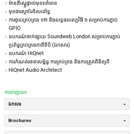
ម៉ាន​ឌីស្ព្លេ​ផ្ទាល់មុខ​ពត៌មាន
មុខងារ​ស្ថាប័រ​ទិស​ដៅ​ទ្វៈ
ការ​ចូល​គ្រប់គ្រង ១២ និង​លទ្ធផល​តក្កវិធី ៦ សម្រាប់​ការ​ភ្ជាប់
GPIO
ឧបករណ៍​ចាក់ផ្សាយ Soundweb London សម្រាប់​ការ​ភ្ជាប់​
ប្រព័ន្ធ​គ្រប់គ្រង​ភាគី​ទីបី (ឯកសារ)
ឧបករណ៍ HiQnet
ការ​កំណត់​រចនាសម្ព័ន្ធ ការ​គ្រប់គ្រង និង​ការ​ត្រួតពិនិត្យ​ពី
HiQnet Audio Architect
ការទាញយក
ឯកសារ
Brochures