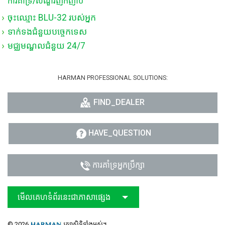
ការគាំទ្រ/សំណួរញឹកញាប់
ចុះឈ្មោះ BLU-32 របស់អ្នក
ទាក់ទងជំនួយបច្ចេកទេស
មជ្ឈមណ្ឌលជំនួយ 24/7
HARMAN PROFESSIONAL SOLUTIONS:
FIND_DEALER
HAVE_QUESTION
ការគាំទ្រអ្នកប្រឹក្សា
មើលគេហទំព័រនេះជាភាសាផ្សេង
© 2026
រក្សាសិទ្ធិទាំងអស់។