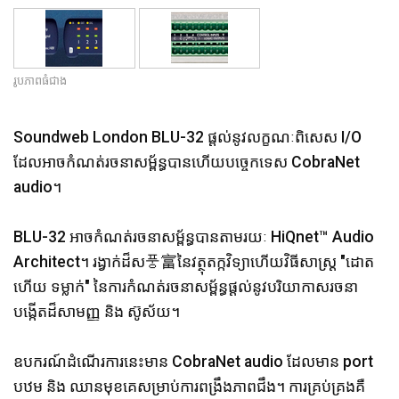
ភាសា/តំបន់
រូបភាពធំជាង
Soundweb London BLU-32 ផ្តល់នូវលក្ខណៈពិសេស I/O
ដែលអាចកំណត់រចនាសម្ព័ន្ធបានហើយបច្ចេកទេស CobraNet
audio។
BLU-32 អាចកំណត់រចនាសម្ព័ន្ធបានតាមរយៈ HiQnet™ Audio
Architect។ រង្វាក់ដ៏ស풍富នៃវត្ថុតក្កវិទ្យាហើយវិធីសាស្ត្រ "ដោត
ហើយ ទម្លាក់" នៃការកំណត់រចនាសម្ព័ន្ធផ្តល់នូវបរិយាកាសរចនា
បង្កើតដ៏សាមញ្ញ និង ស៊ូស័យ។
ឧបករណ៍ដំណើរការនេះមាន CobraNet audio ដែលមាន port
បឋម និង ឈានមុខគេសម្រាប់ការពង្រឹងភាពជឹង។ ការគ្រប់គ្រងគឺ