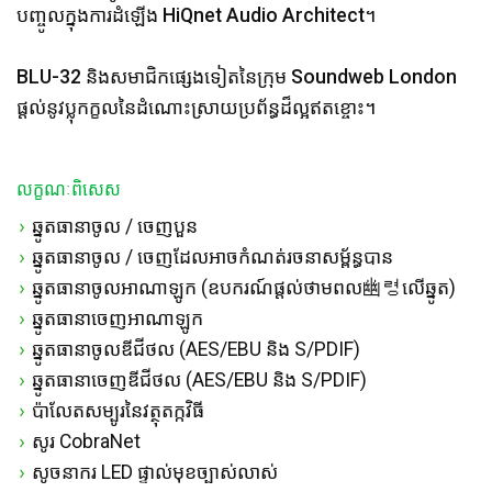
បញ្ចូលក្នុងការដំឡើង HiQnet Audio Architect។
BLU-32 និងសមាជិកផ្សេងទៀតនៃក្រុម Soundweb London
ផ្តល់នូវប្លុកក្ខលនៃដំណោះស្រាយប្រព័ន្ធដ៏ល្អឥតខ្ចោះ។
លក្ខណៈពិសេស
ឆ្នូត​ធានា​ចូល / ចេញ​បួន
ឆ្នូត​ធានា​ចូល / ចេញ​ដែល​អាច​កំណត់​រចនាសម្ព័ន្ធ​បាន
ឆ្នូត​ធានា​ចូល​អាណាឡូក (ឧបករណ៍​ផ្តល់​ថាមពល幽령​លើ​ឆ្នូត)
ឆ្នូត​ធានា​ចេញ​អាណាឡូក
ឆ្នូត​ធានា​ចូល​ឌីជីថល (AES/EBU និង S/PDIF)
ឆ្នូត​ធានា​ចេញ​ឌីជីថល (AES/EBU និង S/PDIF)
ប៉ាលែត​សម្បូរ​នៃ​វត្ថុ​តក្កវិធី
សូរ​ CobraNet
សូចនាករ LED ផ្ទាល់មុខ​ច្បាស់លាស់