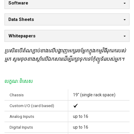
Software
Data Sheets
Whitepapers
ប្រសិនបើតំណភ្ជាប់ខាងលើបង្ហាញអក្សរចម្លែកក្នុងកម្មវិធីរុករករបស់
អ្នក សូមចុចខាងស្តាំលើឯកសារដើម្បីរក្សាទុកទៅកុំព្យូទ័ររបស់អ្នក។
លក្ខណៈពិសេស
Chassis
19" (single rack space)
Custom I/O (card based)
Analog Inputs
up to 16
Digital Inputs
up to 16