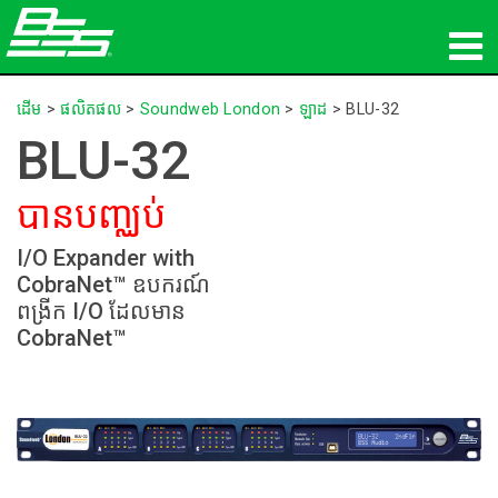
ផលិតផល
ដើម
>
ផលិតផល
>
Soundweb London
>
ឡាដ
>
BLU-32
BLU-32
អូឌីយ៉ូបណ្ដាញ
បានបញ្ឈប់
កន្លែងទិញ
I/O Expander with
ព័ត៌មាន
CobraNet™ ឧបករណ៍
ពង្រីក I/O ដែលមាន
បណ្ដុះបណ្ដាល
CobraNet™
ការគាំទ្រ
ប្រវត្តិរបស់យើង