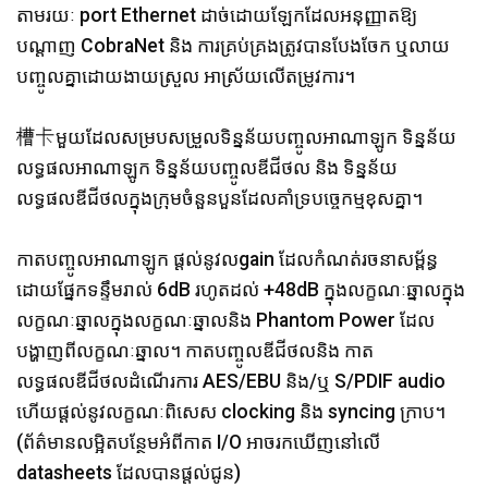
តាមរយៈ port Ethernet ដាច់ដោយឡែកដែលអនុញ្ញាតឱ្យ
បណ្តាញ CobraNet និង ការគ្រប់គ្រងត្រូវបានបែងចែក ឬលាយ
បញ្ចូលគ្នាដោយងាយស្រួល អាស្រ័យលើតម្រូវការ។
槽卡មួយដែលសម្របសម្រួលទិន្នន័យបញ្ចូលអាណាឡូក ទិន្នន័យ
លទ្ធផលអាណាឡូក ទិន្នន័យបញ្ចូលឌីជីថល និង ទិន្នន័យ
លទ្ធផលឌីជីថលក្នុងក្រុមចំនួនបួនដែលគាំទ្របច្ចេកម្មខុសគ្នា។
កាតបញ្ចូលអាណាឡូក ផ្តល់នូវលgain ដែលកំណត់រចនាសម្ព័ន្ធ
ដោយផ្នែកទន្ទឹមរាល់ 6dB រហូតដល់ +48dB ក្នុងលក្ខណៈឆ្នាលក្នុង
លក្ខណៈឆ្នាលក្នុងលក្ខណៈឆ្នាលនិង Phantom Power ដែល
បង្ហាញពីលក្ខណៈឆ្នាល។ កាតបញ្ចូលឌីជីថលនិង កាត
លទ្ធផលឌីជីថលដំណើរការ AES/EBU និង/ឬ S/PDIF audio
ហើយផ្តល់នូវលក្ខណៈពិសេស clocking និង syncing ក្រាប។
(ព័ត៌មានលម្អិតបន្ថែមអំពីកាត I/O អាចរកឃើញនៅលើ
datasheets ដែលបានផ្តល់ជូន)