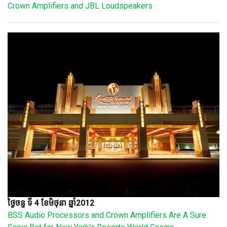
Crown Amplifiers and JBL Loudspeakers
ថ្ងៃចន្ទ ទី 4 ខែមិថុនា ឆ្នាំ2012
BSS Audio Processors and Crown Amplifiers Are A Sure