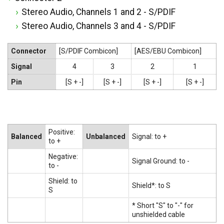
Stereo Audio, Channels 1 and 2 - S/PDIF
Stereo Audio, Channels 3 and 4 - S/PDIF
Connector
[S/PDIF Combicon]
[AES/EBU Combicon]
Signal
4
3
2
1
Pin
[S + -]
[S + -]
[S + -]
[S + -]
Positive:
Balanced
Unbalanced
Signal: to +
to +
Negative:
Signal Ground: to -
to -
Shield: to
Shield*: to S
S
* Short "S" to "-" for
unshielded cable