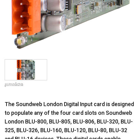
រូបភាពធំជាង
The Soundweb London Digital Input card is designed
to populate any of the four card slots on Soundweb
London BLU-800, BLU-805, BLU-806, BLU-320, BLU-
325, BLU-326, BLU-160, BLU-120, BLU-80, BLU-32
and BLU-16 devices. These digital cards enable