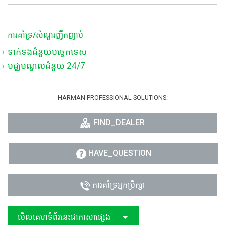
ការគាំទ្រ/សំណួរញឹកញាប់
ទាក់ទងជំនួយបច្ចេកទេស
មជ្ឈមណ្ឌលជំនួយ 24/7
HARMAN PROFESSIONAL SOLUTIONS:
FIND_DEALER
HAVE_QUESTION
ការគាំទ្រអ្នកប្រឹក្សា
មើលគេហទំព័រនេះជាភាសាផ្សេង