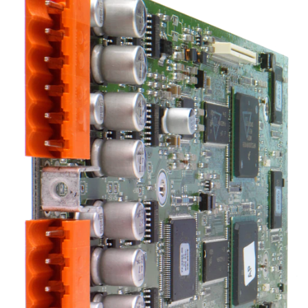
ភាសា/តំបន់