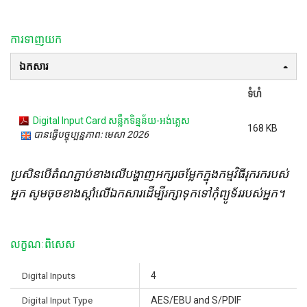
ការទាញយក
ឯកសារ
ទំហំ
Digital Input Card សន្លឹកទិន្នន័យ-អង់គ្លេស
168 KB
បានធ្វើបច្ចុប្បន្នភាព: មេសា 2026
ប្រសិនបើតំណភ្ជាប់ខាងលើបង្ហាញអក្សរចម្លែកក្នុងកម្មវិធីរុករករបស់
អ្នក សូមចុចខាងស្តាំលើឯកសារដើម្បីរក្សាទុកទៅកុំព្យូទ័ររបស់អ្នក។
លក្ខណៈពិសេស
Digital Inputs
4
Digital Input Type
AES/EBU and S/PDIF