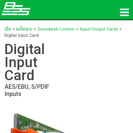
ផលិតផល
ដើម
>
ផលិតផល
>
Soundweb London
>
Input/Output Cards
>
Digital Input Card
អូឌីយ៉ូបណ្ដាញ
Digital
កន្លែងទិញ
Input
ព័ត៌មាន
Card
បណ្ដុះបណ្ដាល
AES/EBU, S/PDIF
Inputs
ការគាំទ្រ
ប្រវត្តិរបស់យើង