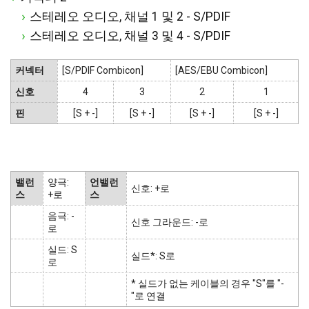
스테레오 오디오, 채널 1 및 2 - S/PDIF
스테레오 오디오, 채널 3 및 4 - S/PDIF
커넥터
[S/PDIF Combicon]
[AES/EBU Combicon]
신호
4
3
2
1
핀
[S + -]
[S + -]
[S + -]
[S + -]
밸런
양극:
언밸런
신호: +로
스
+로
스
음극: -
신호 그라운드: -로
로
실드: S
실드*: S로
로
* 실드가 없는 케이블의 경우 "S"를 "-
"로 연결