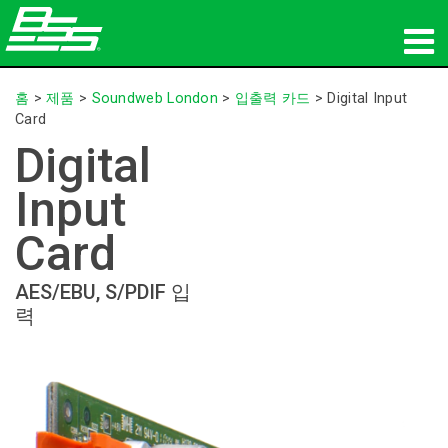
제품
홈
>
제품
>
Soundweb London
>
입출력 카드
>
Digital Input
Card
네트워크 오디오
Digital
구매처
Input
뉴스
Card
교육
AES/EBU, S/PDIF 입
력
지원
연혁