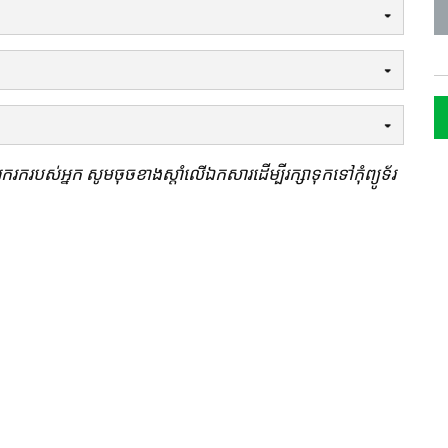
រុករករបស់អ្នក សូមចុចខាងស្តាំលើឯកសារដើម្បីរក្សាទុកទៅកុំព្យូទ័រ