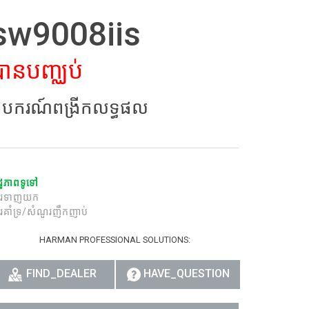
sw9008iis
רית
हिन
បានបញ្ឈប់
Bah
បករណ៍ពង្រីកលទ្ធផល
ខ្មែរ
Ned
ربي
ដ្ឋភាពទូទៅ
Por
ារទាញយក
រគាំទ្រ/សំណួរញឹកញាប់
Sve
HARMAN PROFESSIONAL SOLUTIONS:
ภาษ
FIND_DEALER
HAVE_QUESTION
Tür
Tiến