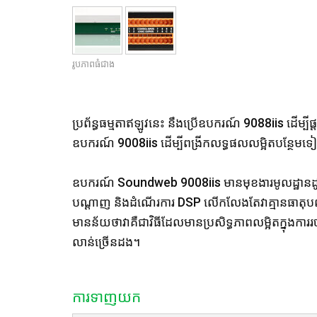
រូបភាពធំជាង
ប្រព័ន្ធធម្មតាឥឡូវនេះ នឹងប្រើឧបករណ៍ 9088iis ដើម្បី
ឧបករណ៍ 9008iis ដើម្បីពង្រីកលទ្ធផលលម្អិតបន្ថែមទ
ឧបករណ៍ Soundweb 9008iis មានមុខងារមូលដ្ឋានដូចគ
បណ្តាញ និងដំណើរការ DSP លើកលែងតែវាគ្មានធាតុបញ្ចូ
មានន័យថាវាគឺជាវិធីដែលមានប្រសិទ្ធភាពលម្អិតក្នុងការ
លាន់ច្រើនដង។
ការទាញយក