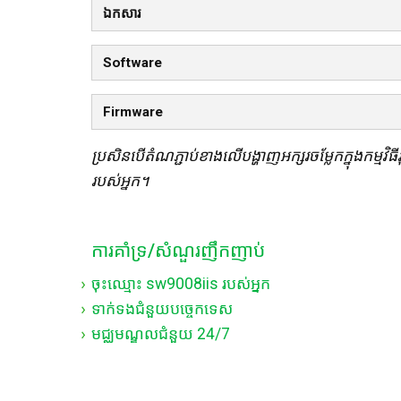
ឯកសារ
Software
Firmware
ប្រសិនបើតំណភ្ជាប់ខាងលើបង្ហាញអក្សរចម្លែកក្នុងកម្មវិធី
របស់អ្នក។
ការគាំទ្រ/សំណួរញឹកញាប់
ចុះឈ្មោះ sw9008iis របស់អ្នក
ទាក់ទងជំនួយបច្ចេកទេស
មជ្ឈមណ្ឌលជំនួយ 24/7