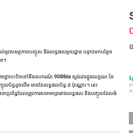
ឧ
ផ្តល់នូវសមត្ថភាពបញ្ចូល និងលទ្ធផលមូលដ្ឋាន បន្ទាប់មកបន្ថែម
ៀត។
្នាបេះបិទទៅនឹងឧបករណ៍ 9088iis ស្តង់ដារក្នុងលក្ខណៈនៃ
ទិ
លប័ទ្ធដូចលឹម មានតែលទ្ធផលប័ទ្ធ ៨ ប៉ុណ្ណោះ។ នេះ
ក
កា
រចនាប្រព័ន្ធដែលត្រូវការសមាមាត្ររវាងលទ្ធផល និងបញ្ចូលដែលធំ