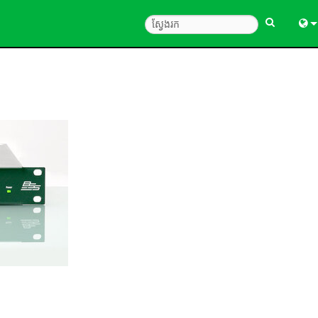
Engl
中
Fra
Deu
Esp
한
Ital
Pols
Dan
Ελλ