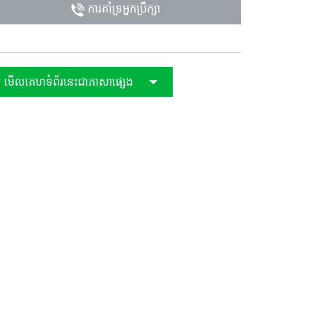
ការគាំទ្រអ្នកប្រឹក្សា
日
មើលគេហទំព័រនេះជាភាសាផ្សេង