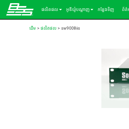
ផលិតផល
អូឌីយ៉ូបណ្ដាញ
កន្លែងទិញ
ព័ត
Soundweb OMNI
អ្នកផ្ដល់សេវាកម្មដំណើរការសម្លេង
អំពីដំណោះស្រាយរបស់យើង
ករណ
ដើម
>
ផលិតផល
>
sw9008iis
Soundweb London
ឧបករណ៍ពង្រីក Audio I/O
ឡាដ
BLU link
សារ
Soundweb Contrio
Video & USB Distribution
ឧបករណ៍ធាតុបញ្ចូល/ទិន្នផល固定
Dante
600 Series
ឧបករណ៍បន្ថែម
ចំណាំងប្រើប្រាស់
Break-In / Break-Out Boxes
300 Series
패널터ッチ
ផលិតផលដែលបានបញ្ឈប់
សូហ្ម័ងផ្ទាល់ខ្លួនកំណត់រចនាសម្ព័ន្ធ និងគ
BLU link Amplifiers
200 Series
ក្ដាលលេខ
AVX Suite
ឧបករណ៍គ្រប់គ្រង
គ្រឿងបន្ថែម
ការ៉ាត​ធាតុ​បញ្ចូល/លទ្ធផល