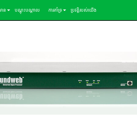
៌មាន
បណ្ដុះបណ្ដាល
ការគាំទ្រ
ប្រវត្តិរបស់យើង
ីសិក្សា
ទាក់ទងយើង
ព័ត៌មាន
មជ្ឈមណ្ឌលជំនួយ 24/7
ច្រកចូលទីប្រឹក្សា
កម្មវិធី
្រប់គ្រង
ការទាញយក
ការធានា
ការចុះឈ្មោះផលិតផល
សេវាកម្ម