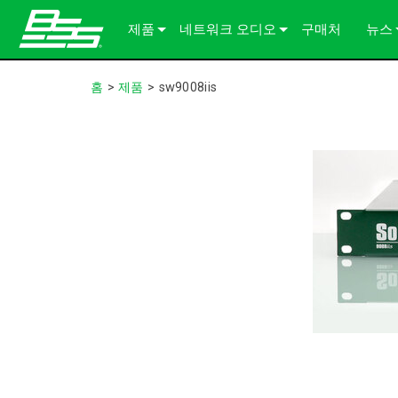
제품
네트워크 오디오
구매처
뉴스
Soundweb OMNI
오디오 프로세서
솔루션 정보
사례
홈
>
제품
>
sw9008iis
Soundweb London
오디오 I/O 확장기
섀시
BLU 링크
언론
Soundweb Contrio
Video & USB Distribution
고정 I/O 장치
단테
600 Series
액세서리 제품
사용자 인터페이스
Break-In / Break-Out Boxes
300 Series
터치 패널
단종된 제품
구성 및 관리 소프트웨어
BLU link Amplifiers
200 Series
키패드
AVX Suite
컨트롤러
액세서리
입출력 카드