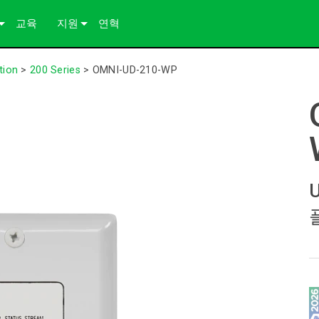
교육
지원
연혁
 연구
문의하기
tion
>
200 Series
>
OMNI-UD-210-WP
 자료
상시 지원 센터
컨설턴트 포털
소프트웨어
다운로드
보증
제품 등록
서비스