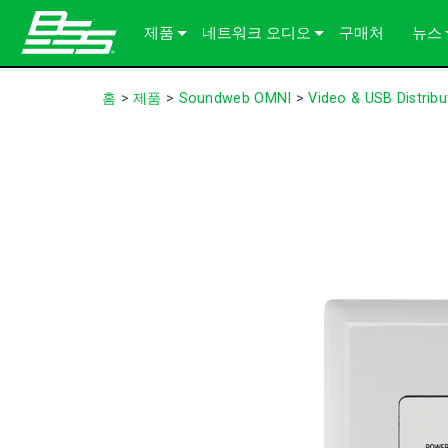
제품
네트워크 오디오
구매처
뉴스
Soundweb OMNI
오디오 프로세서
솔루션 정보
사례
홈
>
제품
>
Soundweb OMNI
>
Video & USB Distribu
Soundweb London
오디오 I/O 확장기
섀시
BLU 링크
언론
Soundweb Contrio
Video & USB Distribution
고정 I/O 장치
단테
600 Series
액세서리 제품
사용자 인터페이스
Break-In / Break-Out Boxes
300 Series
터치 패널
단종된 제품
구성 및 관리 소프트웨어
BLU link Amplifiers
200 Series
키패드
AVX Suite
컨트롤러
액세서리
입출력 카드